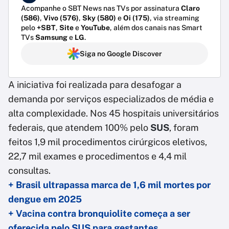
Acompanhe o SBT News nas TVs por assinatura
Claro
(586)
,
Vivo (576)
,
Sky (580)
e
Oi (175)
, via streaming
pelo
+SBT
,
Site
e
YouTube
, além dos canais nas Smart
TVs
Samsung
e
LG
.
Siga no Google Discover
A iniciativa foi realizada para desafogar a
demanda por serviços especializados de média e
alta complexidade. Nos 45 hospitais universitários
federais, que atendem 100% pelo
SUS
, foram
feitos 1,9 mil procedimentos cirúrgicos eletivos,
22,7 mil exames e procedimentos e 4,4 mil
consultas.
+ Brasil ultrapassa marca de 1,6 mil mortes por
dengue em 2025
+ Vacina contra bronquiolite começa a ser
oferecida pelo SUS para gestantes