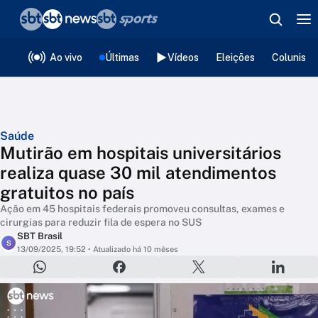
❮
voltar
Editorias
Ao vivo
Últimas
Vídeos
Eleições
Colunista
Saúde
Mutirão em hospitais universitários
realiza quase 30 mil atendimentos
gratuitos no país
Ação em 45 hospitais federais promoveu consultas, exames e
cirurgias para reduzir fila de espera no SUS
SBT Brasil
S
13/09/2025, 19:52
• Atualizado há 10 mêses