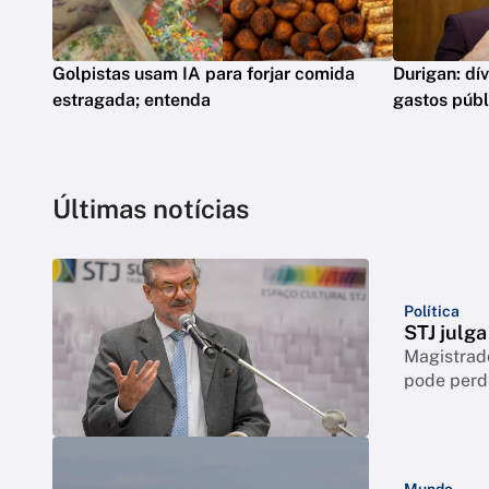
Golpistas usam IA para forjar comida
Durigan: dí
estragada; entenda
gastos públ
Últimas notícias
Política
STJ julga
Magistrado
pode perd
Mundo