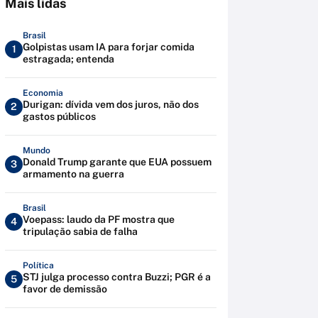
Mais lidas
Brasil
Golpistas usam IA para forjar comida
1
estragada; entenda
Economia
Durigan: dívida vem dos juros, não dos
2
gastos públicos
Mundo
Donald Trump garante que EUA possuem
3
armamento na guerra
Brasil
Voepass: laudo da PF mostra que
4
tripulação sabia de falha
Política
STJ julga processo contra Buzzi; PGR é a
5
favor de demissão