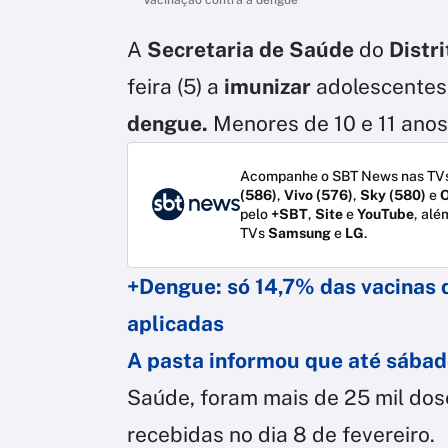
A
Secretaria de Saúde
do
Distr
feira (5) a
imunizar
adolescente
dengue.
Menores de 10 e 11 ano
Acompanhe o SBT News nas TVs
(586)
,
Vivo (576)
,
Sky (580)
e
O
pelo
+SBT
,
Site
e
YouTube
, alé
TVs
Samsung
e
LG
.
+Dengue: só 14,7% das vacinas 
aplicadas
A pasta informou que até sábad
Saúde, foram mais de 25 mil dose
recebidas no dia 8 de fevereiro.