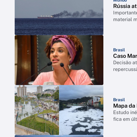
Rússia a
Important
material m
Brasil
Caso Mar
Decisão at
repercussã
Brasil
Mapa da 
Estudo iné
fica em úl