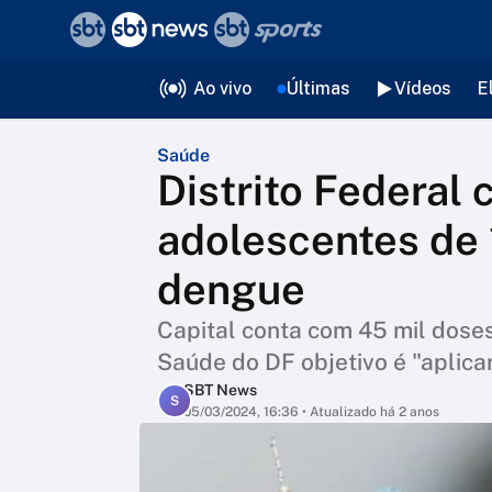
❮
voltar
Editorias
Ao vivo
Últimas
Vídeos
E
Saúde
Distrito Federal
adolescentes de 
dengue
Capital conta com 45 mil doses
Saúde do DF objetivo é "aplica
SBT News
S
05/03/2024, 16:36
• Atualizado há 2 anos