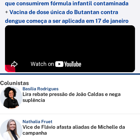
que consumirem fórmula infantil contaminada
+
Vacina de dose única do Butantan contra
dengue começa a ser aplicada em 17 de janeiro
Colunistas
Basília Rodrigues
Lira rebate pressão de João Caldas e nega
suplência
Nathalia Fruet
Vice de Flávio afasta aliadas de Michelle da
campanha