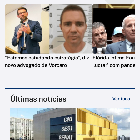
"Estamos estudando estratégia”, diz
Flórida intima Fauci
novo advogado de Vorcaro
'lucrar' com pandem
Últimas notícias
Ver tudo