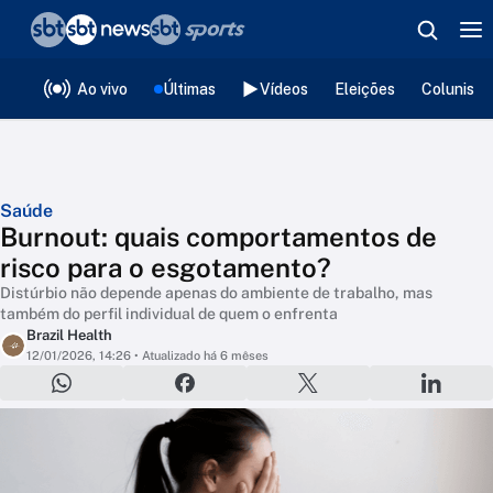
❮
voltar
Editorias
Ao vivo
Últimas
Vídeos
Eleições
Colunista
Saúde
Burnout: quais comportamentos de
risco para o esgotamento?
Distúrbio não depende apenas do ambiente de trabalho, mas
também do perfil individual de quem o enfrenta
Brazil Health
12/01/2026, 14:26
• Atualizado há 6 mêses