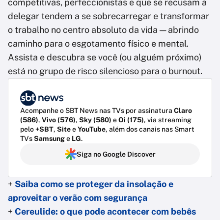
competitivas, perfeccionistas e que se recusam a
delegar tendem a se sobrecarregar e transformar
o trabalho no centro absoluto da vida — abrindo
caminho para o esgotamento físico e mental.
Assista e descubra se você (ou alguém próximo)
está no grupo de risco silencioso para o burnout.
Acompanhe o SBT News nas TVs por assinatura
Claro
(586)
,
Vivo (576)
,
Sky (580)
e
Oi (175)
, via streaming
pelo
+SBT
,
Site
e
YouTube
, além dos canais nas Smart
TVs
Samsung
e
LG
.
Siga no Google Discover
+
Saiba como se proteger da insolação e
aproveitar o verão com segurança
+
Cereulide: o que pode acontecer com bebês