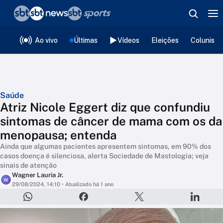
❮
voltar
Editorias
Ao vivo
Últimas
Vídeos
Eleições
Colunista
Saúde
Atriz Nicole Eggert diz que confundiu
sintomas de câncer de mama com os da
menopausa; entenda
Ainda que algumas pacientes apresentem sintomas, em 90% dos
casos doença é silenciosa, alerta Sociedade de Mastologia; veja
sinais de atenção
Wagner Lauria Jr.
W
29/08/2024, 14:10
• Atualizado há 1 ano