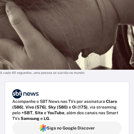
A cada 40 segundos, uma pessoa se suicida no mundo
Acompanhe o SBT News nas TVs por assinatura
Claro
(586)
,
Vivo (576)
,
Sky (580)
e
Oi (175)
, via streaming
pelo
+SBT
,
Site
e
YouTube
, além dos canais nas Smart
TVs
Samsung
e
LG
.
Siga no Google Discover