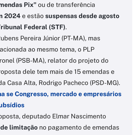
mendas Pix"
ou de transferência
em 2024
e estão
suspensas desde agosto
ibunal Federal (STF)
.
ubens Pereira Júnior (PT-MA), mas
elacionada ao mesmo tema, o PLP
onel (PSB-MA), relator do projeto do
roposta dele tem mais de 15 emendas e
da Casa Alta, Rodrigo Pacheco (PSD-MG).
ona se Congresso, mercado e empresários
ubsídios
roposta, deputado Elmar Nascimento
de limitação
no pagamento de emendas