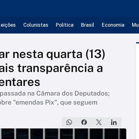
leições
Colunistas
Política
Brasil
Economia
Mu
r nesta quarta (13)
ais transparência a
entares
 passada na Câmara dos Deputados;
sobre "emendas Pix", que seguem