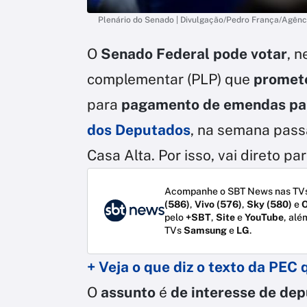
Plenário do Senado | Divulgação/Pedro França/Agên
O
Senado Federal pode votar
, n
complementar (PLP) que
promete
para
pagamento de emendas pa
dos Deputados
, na semana pass
Casa Alta. Por isso, vai direto par
Acompanhe o SBT News nas TVs
(586)
,
Vivo (576)
,
Sky (580)
e
O
pelo
+SBT
,
Site
e
YouTube
, alé
TVs
Samsung
e
LG
.
+ Veja o que diz o texto da PEC
O
assunto
é
de interesse de de