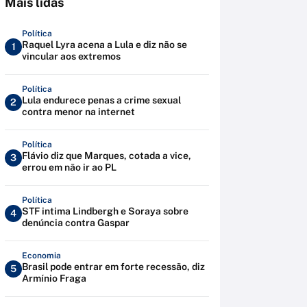
Mais lidas
Política
Raquel Lyra acena a Lula e diz não se
1
vincular aos extremos
Política
Lula endurece penas a crime sexual
2
contra menor na internet
Política
Flávio diz que Marques, cotada a vice,
3
errou em não ir ao PL
Política
STF intima Lindbergh e Soraya sobre
4
denúncia contra Gaspar
Economia
Brasil pode entrar em forte recessão, diz
5
Armínio Fraga