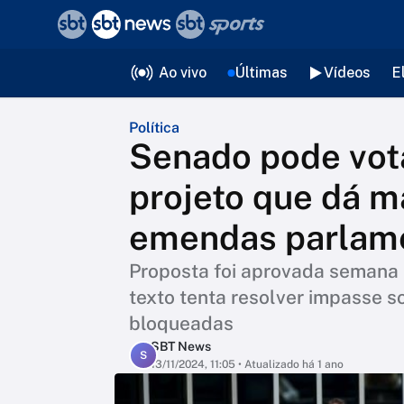
❮
voltar
Editorias
Ao vivo
Últimas
Vídeos
E
Política
Senado pode vota
projeto que dá m
emendas parlam
Proposta foi aprovada semana
texto tenta resolver impasse 
bloqueadas
SBT News
S
13/11/2024, 11:05
• Atualizado há 1 ano