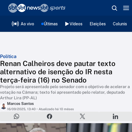
❮
voltar
Editorias
Ao vivo
Últimas
Vídeos
Eleições
Colunista
Política
Renan Calheiros deve pautar texto
alternativo de isenção do IR nesta
terça-feira (16) no Senado
Projeto será apresentado pelo senador com o objetivo de acelerar a
votação na Câmara; texto foi apresentado pelo relator, deputado
Arthur Lira (PP-AL)
Marcos Santos
16/09/2025, 13:40
• Atualizado há 10 mêses