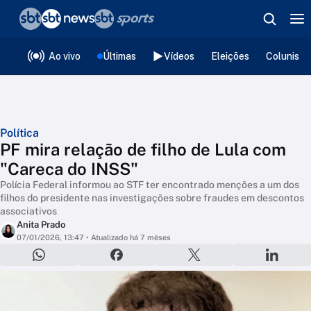
❮
voltar
Editorias
Ao vivo
Últimas
Vídeos
Eleições
Colunista
Política
PF mira relação de filho de Lula com
"Careca do INSS"
Polícia Federal informou ao STF ter encontrado menções a um dos
filhos do presidente nas investigações sobre fraudes em descontos
associativos
Anita Prado
07/01/2026, 13:47
• Atualizado há 7 mêses