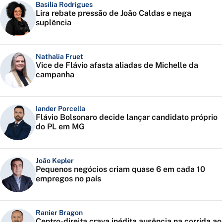
Basília Rodrigues
Lira rebate pressão de João Caldas e nega
suplência
Nathalia Fruet
Vice de Flávio afasta aliadas de Michelle da
campanha
Iander Porcella
Flávio Bolsonaro decide lançar candidato próprio
do PL em MG
João Kepler
Pequenos negócios criam quase 6 em cada 10
empregos no país
Ranier Bragon
Centro-direita crava inédita ausência na corrida ao