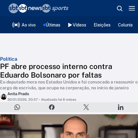
❮
voltar
Editorias
Ao vivo
Últimas
Vídeos
Eleições
Colunista
Política
PF abre processo interno contra
Eduardo Bolsonaro por faltas
Ex-deputado mora nos Estados Unidos e foi convocado a reassumir o
cargo de escrivão, que ocupa na corporação, no início de janeiro
Anita Prado
30/01/2026, 20:57
• Atualizado há 6 mêses