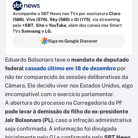
Acompanhe o SBT News nas TVs por assinatura
Claro
(586)
,
Vivo (576)
,
Sky (580)
e
Oi (175)
, via streaming
pelo
+SBT
,
Site
e
YouTube
, além dos canais nas Smart
TVs
Samsung
e
LG
.
Siga no Google Discover
Eduardo Bolsonaro teve o
mandato de deputado
federal
cassado último em
18 de dezembro
por
não ter comparecido às sessões deliberativas da
Câmara. Ele decidiu viver nos Estados Unidos, algo
imcompatível com o exercício parlamentar.
A abertura do processo na Corregedoria da PF
pode levar à demissão do filho do ex-presidente
Jair Bolsonaro (PL)
, caso a infração administrativa
seja confirmada. A informação foi divulgada
inicialmente pelo
G1
e confirmada pelo
SBT News
.