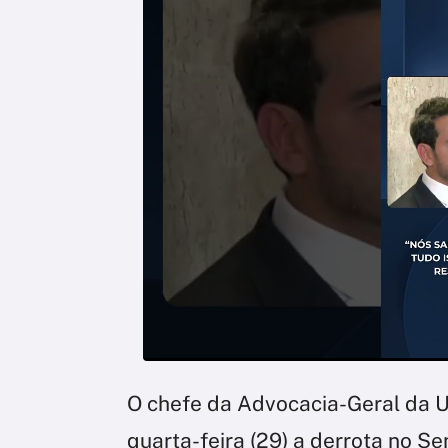
O chefe da Advocacia-Geral da U
quarta-feira (29) a derrota no S