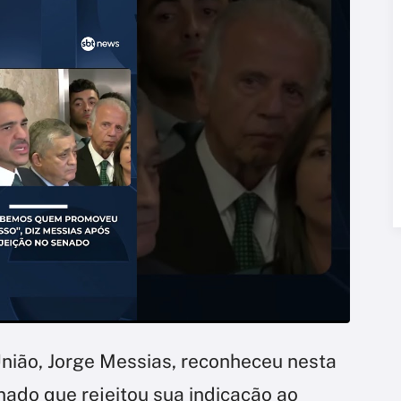
nião, Jorge Messias, reconheceu nesta
enado que rejeitou sua indicação ao