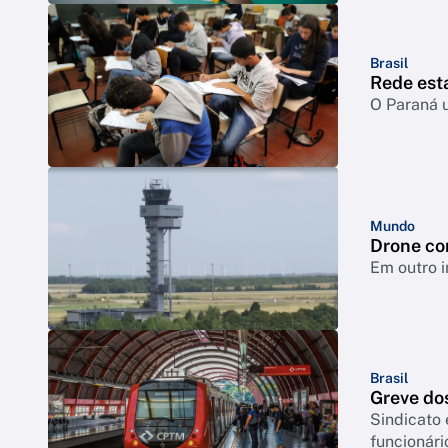
Brasil
Rede esta
O Paraná u
Mundo
Drone co
Em outro i
Brasil
Greve dos
Sindicato 
funcionár