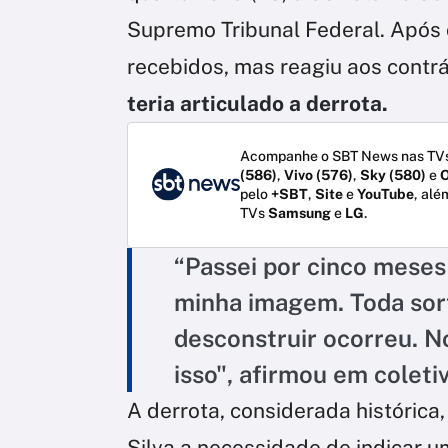
Supremo Tribunal Federal. Após 
recebidos, mas reagiu aos contr
teria articulado a derrota.
Acompanhe o SBT News nas TVs
(586)
,
Vivo (576)
,
Sky (580)
e
O
pelo
+SBT
,
Site
e
YouTube
, alé
TVs
Samsung
e
LG
.
“Passei por cinco mese
minha imagem. Toda sor
desconstruir ocorreu. 
isso", afirmou em coletiv
A derrota, considerada histórica,
Silva a necessidade de indicar 