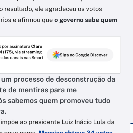
o resultado, ele agradeceu os votos
ários e afirmou que
o governo sabe quem
 por assinatura
Claro
i (175)
, via streaming
Siga no Google Discover
m dos canais nas Smart
s um processo de desconstrução da
te de mentiras para me
Nós sabemos quem promoveu tudo
a.
 impõe ao presidente Luiz Inácio Lula da
um novo nome.
Messias obteve 34 votos