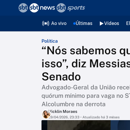
❮
voltar
Editorias
Ao vivo
Últimas
Vídeos
E
Política
“Nós sabemos q
isso”, diz Messia
Senado
Advogado-Geral da União receb
quórum mínimo para vaga no ST
Alcolumbre na derrota
Vicklin Moraes
29/04/2026, 23:33
• Atualizado há 3 mêses