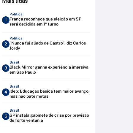
Mais lidas
Política
França reconhece que eleição em SP
1
será decidida em 1º turno
Política
"Nunca fui aliado de Castro", diz Carlos
2
Jordy
Brasil
Black Mirror ganha experiência imersiva
3
em São Paulo
Brasil
Ideb: Educação básica tem maior avanço,
4
mas não bate metas
Brasil
SP instala gabinete de crise por previsão
5
de forte ventania