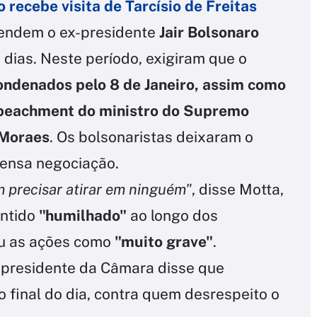
 recebe visita de Tarcísio de Freitas
fendem o ex-presidente
Jair Bolsonaro
 dias. Neste período, exigiram que o
ondenados pelo 8 de Janeiro, assim como
impeachment do ministro do Supremo
 Moraes
. Os bolsonaristas deixaram o
tensa negociação.
 precisar atirar em ninguém"
, disse Motta,
entido
"humilhado"
ao longo dos
cou as ações como
"muito grave"
.
o presidente da Câmara disse que
 final do dia, contra quem desrespeito o