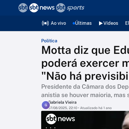
❮
voltar
Editorias
Ao vivo
Últimas
Vídeos
E
Política
Motta diz que Ed
poderá exercer m
"Não há previsibi
Presidente da Câmara dos Depu
anistia se houver maioria, ma
Gabriela Vieira
G
07/08/2025, 22:10
• Atualizado há 1 ano