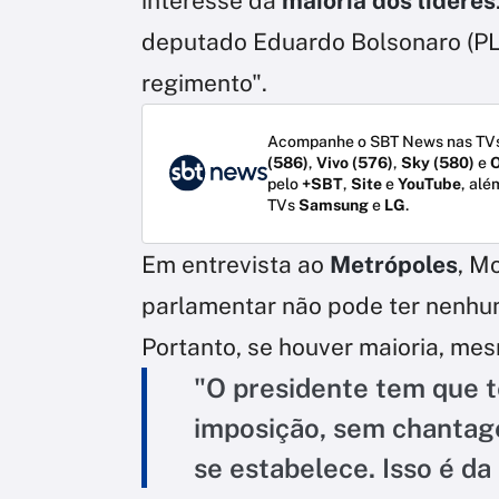
interesse da
maioria dos líderes
deputado Eduardo Bolsonaro (PL)
regimento".
Acompanhe o SBT News nas TVs
(586)
,
Vivo (576)
,
Sky (580)
e
O
pelo
+SBT
,
Site
e
YouTube
, alé
TVs
Samsung
e
LG
.
Em entrevista ao
Metrópoles
, M
parlamentar não pode ter nenhu
Portanto, se houver maioria, mes
"O presidente tem que t
imposição, sem chantag
se estabelece. Isso é da