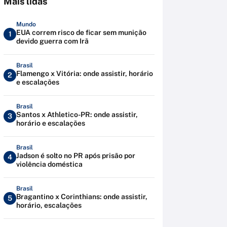
Mais lidas
Mundo
EUA correm risco de ficar sem munição
1
devido guerra com Irã
Brasil
Flamengo x Vitória: onde assistir, horário
2
e escalações
Brasil
Santos x Athletico-PR: onde assistir,
3
horário e escalações
Brasil
Jadson é solto no PR após prisão por
4
violência doméstica
Brasil
Bragantino x Corinthians: onde assistir,
5
horário, escalações