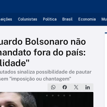
leições
Colunistas
Política
Brasil
Economia
Mu
uardo Bolsonaro não
andato fora do país:
lidade"
tados sinaliza possibilidade de pautar
s sem "imposição ou chantagem"