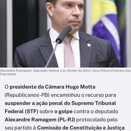
Alexandre Ramagem: deputado federal e ex-diretor da Abin | Zeca Ribeiro/Câmara dos
Deputados
O
presidente da
Câmara Hugo Motta
(Republicanos-PB) encaminhou o recurso para
suspender a ação penal do Supremo Tribunal
Federal (STF)
sobre
o golpe
contra o deputado
Alexandre Ramagem (PL-RJ)
protocolado pelo
seu partido à
Comissão de Constituição e Justiça