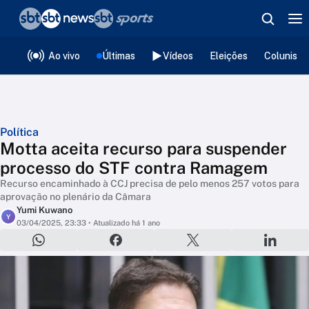
❮
voltar
Editorias
Ao vivo
Últimas
Vídeos
Eleições
Colunista
Política
Motta aceita recurso para suspender
processo do STF contra Ramagem
Recurso encaminhado à CCJ precisa de pelo menos 257 votos para
aprovação no plenário da Câmara
Yumi Kuwano
Y
03/04/2025, 23:33
• Atualizado há 1 ano