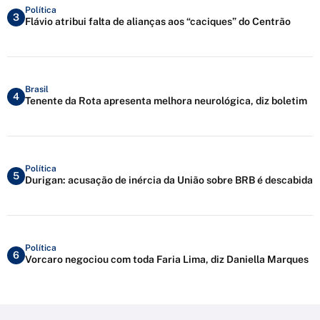
Política
3
Flávio atribui falta de alianças aos “caciques” do Centrão
Brasil
4
Tenente da Rota apresenta melhora neurológica, diz boletim
Política
5
Durigan: acusação de inércia da União sobre BRB é descabida
Política
6
Vorcaro negociou com toda Faria Lima, diz Daniella Marques