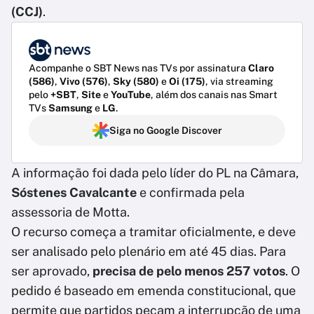
(CCJ)
.
Acompanhe o SBT News nas TVs por assinatura
Claro
(586)
,
Vivo (576)
,
Sky (580)
e
Oi (175)
, via streaming
pelo
+SBT
,
Site
e
YouTube
, além dos canais nas Smart
TVs
Samsung
e
LG
.
Siga no Google Discover
A informação foi dada pelo líder do PL na Câmara,
Sóstenes Cavalcante
e confirmada pela
assessoria de Motta.
O recurso começa a tramitar oficialmente, e deve
ser analisado pelo plenário em até 45 dias. Para
ser aprovado,
precisa de pelo menos 257 votos
. O
pedido é baseado em emenda constitucional, que
permite que partidos peçam a interrupção de uma