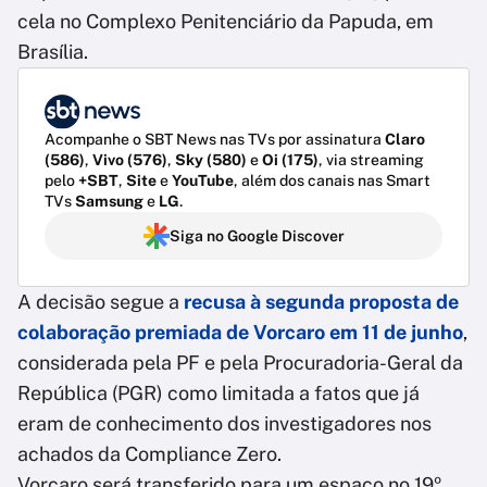
cela no Complexo Penitenciário da Papuda, em
Brasília.
Acompanhe o SBT News nas TVs por assinatura
Claro
(586)
,
Vivo (576)
,
Sky (580)
e
Oi (175)
, via streaming
pelo
+SBT
,
Site
e
YouTube
, além dos canais nas Smart
TVs
Samsung
e
LG
.
Siga no Google Discover
A decisão segue a
recusa à segunda proposta de
colaboração premiada de Vorcaro em 11 de junho
,
considerada pela PF e pela Procuradoria-Geral da
República (PGR) como limitada a fatos que já
eram de conhecimento dos investigadores nos
achados da Compliance Zero.
Vorcaro será transferido para um espaço no 19º