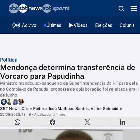
❮
voltar
Editorias
Ao vivo
Últimas
Vídeos
Eleições
Colunista
Política
Mendonça determina transferência de
Vorcaro para Papudinha
Ministro mandou ex-banqueiro da Superintendência da PF para cela
no Complexo da Papuda; proposta de colaboração foi rejeitada em 11
de junho
SBT News
,
Cézar Feitoza
,
José Matheus Santos
,
Victor Schneider
25/06/2026, 19:49
• Atualizado há 1 mês