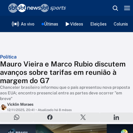
❮
voltar
Editorias
Ao vivo
Últimas
Vídeos
Eleições
Colunista
Política
Mauro Vieira e Marco Rubio discutem
avanços sobre tarifas em reunião à
margem do G7
Chanceler brasileiro informou que o país apresentou nova proposta
aos EUA; encontro presencial entre as partes deve ocorrer "em
breve"
Vicklin Moraes
12/11/2025, 20:41
• Atualizado há 8 mêses