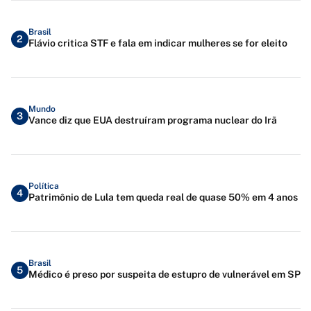
Brasil
2
Flávio critica STF e fala em indicar mulheres se for eleito
Mundo
3
Vance diz que EUA destruíram programa nuclear do Irã
Política
4
Patrimônio de Lula tem queda real de quase 50% em 4 anos
Brasil
5
Médico é preso por suspeita de estupro de vulnerável em SP