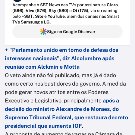
Acompanhe o SBT News nas TVs por assinatura
Claro
(586)
,
Vivo (576)
,
Sky (580)
e
Oi (175)
, via streaming
pelo
+SBT
,
Site
e
YouTube
, além dos canais nas Smart
TVs
Samsung
e
LG
.
Siga no Google Discover
+ "Parlamento unido em torno da defesa dos
interesses nacionais", diz Alcolumbre após
reunião com Alckmin e Motta
O veto ainda não foi publicado, mas já é dado
como certo nos bastidores do governo. A medida
pode gerar novos atritos entre os Poderes
Executivo e Legislativo, principalmente
após a
decisão do ministro Alexandre de Moraes, do
Supremo Tribunal Federal, que restaura decreto
presidencial que aumenta IOF
.
A proposta de aumento de vagas na Câmara de