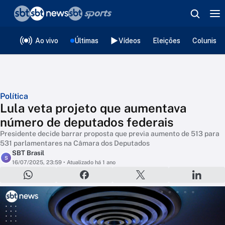
❮
voltar
Editorias
Ao vivo
Últimas
Vídeos
Eleições
Colunista
Política
Lula veta projeto que aumentava
número de deputados federais
Presidente decide barrar proposta que previa aumento de 513 para
531 parlamentares na Câmara dos Deputados
SBT Brasil
S
16/07/2025, 23:59
• Atualizado há 1 ano