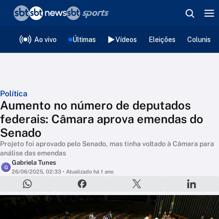
❮
voltar
Editorias
Ao vivo
Últimas
Vídeos
Eleições
Colunista
Política
Aumento no número de deputados
federais: Câmara aprova emendas do
Senado
Projeto foi aprovado pelo Senado, mas tinha voltado à Câmara para
análise das emendas
Gabriela Tunes
G
26/06/2025, 02:33
• Atualizado há 1 ano