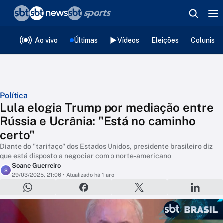
❮
voltar
Editorias
Ao vivo
Últimas
Vídeos
Eleições
Colunista
Política
Lula elogia Trump por mediação entre
Rússia e Ucrânia: "Está no caminho
certo"
Diante do "tarifaço" dos Estados Unidos, presidente brasileiro diz
que está disposto a negociar com o norte-americano
Soane Guerreiro
S
29/03/2025, 21:06
• Atualizado há 1 ano