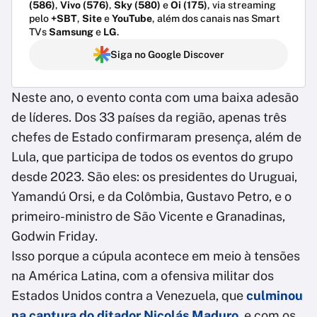
(586)
,
Vivo (576)
,
Sky (580)
e
Oi (175)
, via streaming
pelo
+SBT
,
Site
e
YouTube
, além dos canais nas Smart
TVs
Samsung
e
LG
.
Siga no Google Discover
Neste ano, o evento conta com uma baixa adesão
de líderes. Dos 33 países da região, apenas três
chefes de Estado confirmaram presença, além de
Lula, que participa de todos os eventos do grupo
desde 2023. São eles: os presidentes do Uruguai,
Yamandú Orsi, e da Colômbia, Gustavo Petro, e o
primeiro-ministro de São Vicente e Granadinas,
Godwin Friday.
Isso porque a cúpula acontece em meio à tensões
na América Latina, com a ofensiva militar dos
Estados Unidos contra a Venezuela, que
culminou
na captura do ditador Nicolás Maduro
, e com os