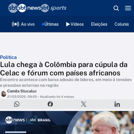
❮
voltar
Editorias
Ao vivo
Últimas
Vídeos
Eleições
Colunista
Política
Lula chega à Colômbia para cúpula da
Celac e fórum com países africanos
Encontro acontece com baixa adesão de líderes, em meio à tensões
e pressões externas na região
Camila Stucaluc
21/03/2026, 09:05
• Atualizado há 4 mêses