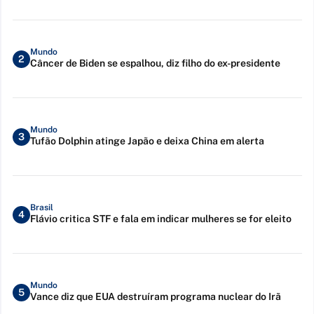
Mundo
2
Câncer de Biden se espalhou, diz filho do ex-presidente
Mundo
3
Tufão Dolphin atinge Japão e deixa China em alerta
Brasil
4
Flávio critica STF e fala em indicar mulheres se for eleito
Mundo
5
Vance diz que EUA destruíram programa nuclear do Irã