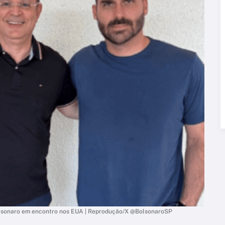
olsonaro em encontro nos EUA | Reprodução/X @BolsonaroSP