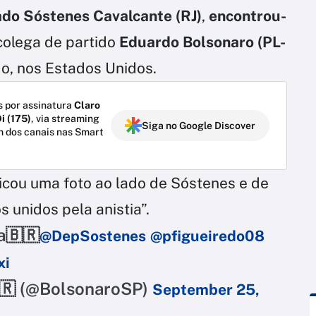
ado Sóstenes Cavalcante (RJ)
,
encontrou-
 colega de partido
Eduardo Bolsonaro (PL-
do, nos Estados Unidos.
 por assinatura
Claro
i (175)
, via streaming
Siga no Google Discover
m dos canais nas Smart
icou uma foto ao lado de Sóstenes e de
 unidos pela anistia”.
a🇧🇷
@DepSostenes
@pfigueiredo08
xi
🇷 (@BolsonaroSP)
September 25,