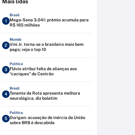
Mais lidas
Brasil
Mega-Sena 3.041: prêmio acumula para
1
R$ 165 milhões
Mundo
Vini Jr. torna-se o brasileiro mais bem
2
pago; veja o top 10
Política
Flávio atribui falta de alianças aos
3
“caciques” do Centrão
Brasil
Tenente da Rota apresenta melhora
4
neurológica, diz boletim
Política
Durigan: acusação de inércia da União
5
sobre BRB é descabida