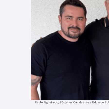
Paulo Figueiredo, Sóstenes Cavalcante e Eduardo B