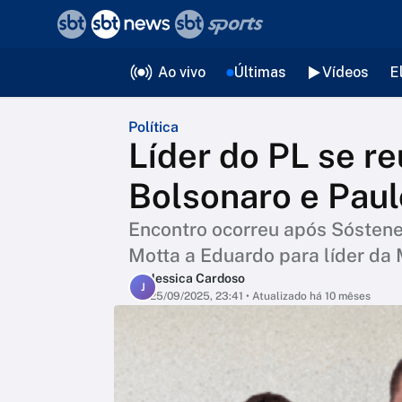
❮
voltar
Editorias
Ao vivo
Últimas
Vídeos
E
Política
Líder do PL se r
Bolsonaro e Paul
Encontro ocorreu após Sóstene
Motta a Eduardo para líder da 
Jessica Cardoso
J
25/09/2025, 23:41
• Atualizado há 10 mêses