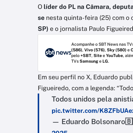
O
líder do PL na Câmara, deput
se
nesta quinta-feira (25) com o
SP)
e o jornalista Paulo Figueire
Acompanhe o SBT News nas TVs
(586)
,
Vivo (576)
,
Sky (580)
e
O
pelo
+SBT
,
Site
e
YouTube
, alé
TVs
Samsung
e
LG
.
Em seu perfil no X, Eduardo publ
Figueiredo, com a legenda: “Todos
Todos unidos pela anisti
pic.twitter.com/K8ZFbUAe
— Eduardo Bolsonaro🇧