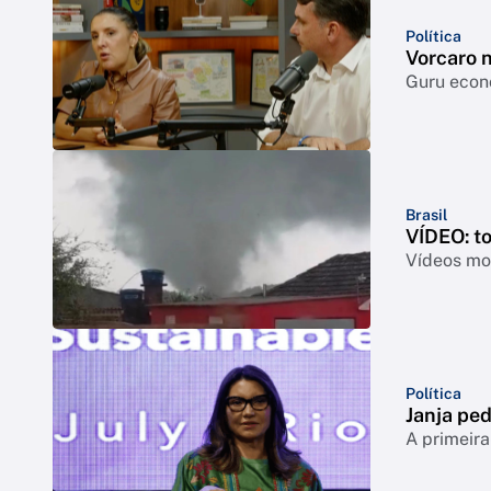
Política
Vorcaro 
Guru econô
Brasil
VÍDEO: t
Vídeos mos
Política
Janja ped
A primeira