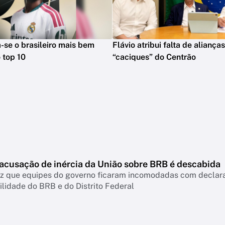
na-se o brasileiro mais bem
Flávio atribui falta de aliança
 top 10
“caciques” do Centrão
 acusação de inércia da União sobre BRB é descabida
diz que equipes do governo ficaram incomodadas com declar
lidade do BRB e do Distrito Federal