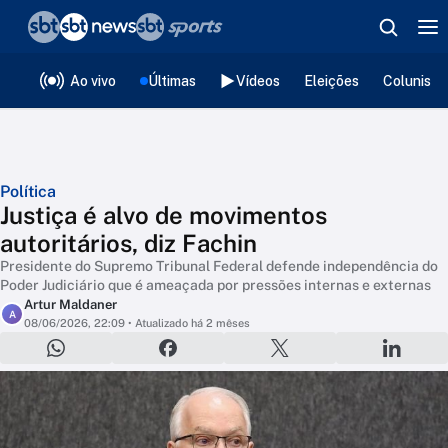
❮
voltar
Editorias
Ao vivo
Últimas
Vídeos
Eleições
Colunista
Política
Justiça é alvo de movimentos
autoritários, diz Fachin
Presidente do Supremo Tribunal Federal defende independência do
Poder Judiciário que é ameaçada por pressões internas e externas
Artur Maldaner
A
08/06/2026, 22:09
• Atualizado há 2 mêses