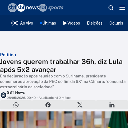
❮
voltar
Editorias
Ao vivo
Últimas
Vídeos
Eleições
Colunista
Política
Jovens querem trabalhar 36h, diz Lula
após 5x2 avançar
Em declaração após reunião com o Suriname, presidente
comemorou aprovação da PEC do fim da 6X1 na Câmara: “conquista
extraordinária da sociedade”
SBT News
28/05/2026, 20:49
• Atualizado há 2 mêses