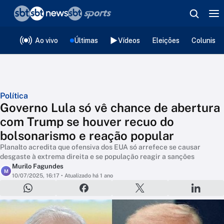
❮
voltar
Editorias
Ao vivo
Últimas
Vídeos
Eleições
Colunista
Política
Governo Lula só vê chance de abertura
com Trump se houver recuo do
bolsonarismo e reação popular
Planalto acredita que ofensiva dos EUA só arrefece se causar
desgaste à extrema direita e se população reagir a sanções
Murilo Fagundes
M
10/07/2025, 16:17
• Atualizado há 1 ano