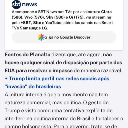
Acompanhe o SBT News nas TVs por assinatura
Claro
(586)
,
Vivo (576)
,
Sky (580)
e
Oi (175)
, via streaming
pelo
+SBT
,
Site
e
YouTube
, além dos canais nas Smart
TVs
Samsung
e
LG
.
Siga no Google Discover
Fontes do Planalto
dizem que, até agora,
não
houve qualquer sinal de disposição por parte dos
EUA para resolver o impasse
de maneira razoável.
+ Trump limita perfil nas redes sociais após
"invasão" de brasileiros
A leitura interna é que o movimento não tem
natureza comercial, mas política. O gesto de
Trump é visto como uma tentativa explícita de
interferir na política interna do Brasil e fortalecer o
campo bolsonarista. Para o governo, trata-se de