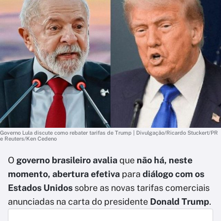
Governo Lula discute como rebater tarifas de Trump | Divulgação/Ricardo Stuckert/PR
e Reuters/Ken Cedeno
O
governo brasileiro avalia
que
não há, neste
momento, abertura efetiva
para
diálogo com os
Estados Unidos
sobre as novas tarifas comerciais
anunciadas na carta do presidente
Donald Trump
.