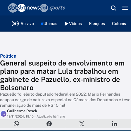
❮
voltar
Editorias
Ao vivo
Últimas
Vídeos
Eleições
Colunista
Política
General suspeito de envolvimento em
plano para matar Lula trabalhou em
gabinete de Pazuello, ex-ministro de
Bolsonaro
Pazuello foi eleito deputado federal em 2022; Mário Fernandes
ocupou cargo de natureza especial na Câmara dos Deputados e teve
remuneração de mais de R$ 15 mil
Guilherme Resck
G
19/11/2024, 19:10
• Atualizado há 1 ano