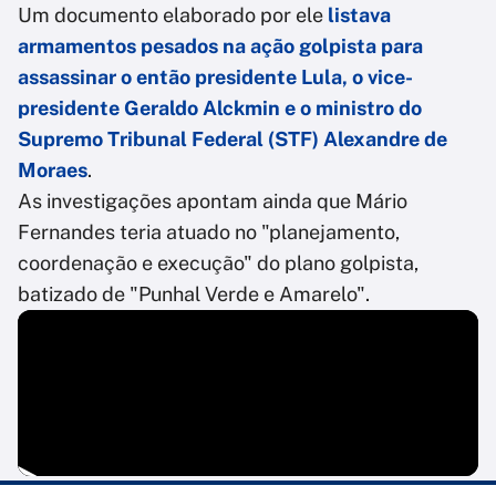
Um documento elaborado por ele
listava
armamentos pesados na ação golpista para
assassinar o então presidente Lula, o vice-
presidente Geraldo Alckmin e o ministro do
Supremo Tribunal Federal (STF) Alexandre de
Moraes
.
As investigações apontam ainda que Mário
Fernandes teria atuado no "planejamento,
coordenação e execução" do plano golpista,
batizado de "Punhal Verde e Amarelo".