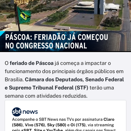
O
feriado de Páscoa
já começa a impactar o
funcionamento dos principais órgãos públicos em
Brasília.
Câmara dos Deputados, Senado Federal
e Supremo Tribunal Federal (STF)
terão uma
semana com atividades reduzidas.
Acompanhe o SBT News nas TVs por assinatura
Claro
(586)
,
Vivo (576)
,
Sky (580)
e
Oi (175)
, via streaming
pelo
+SBT
,
Site
e
YouTube
, além dos canais nas Smart