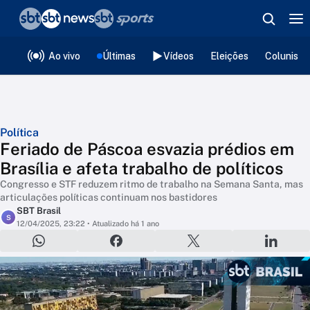
❮
voltar
Editorias
Ao vivo
Últimas
Vídeos
Eleições
Colunista
Política
Feriado de Páscoa esvazia prédios em
Brasília e afeta trabalho de políticos
Congresso e STF reduzem ritmo de trabalho na Semana Santa, mas
articulações políticas continuam nos bastidores
SBT Brasil
S
12/04/2025, 23:22
• Atualizado há 1 ano