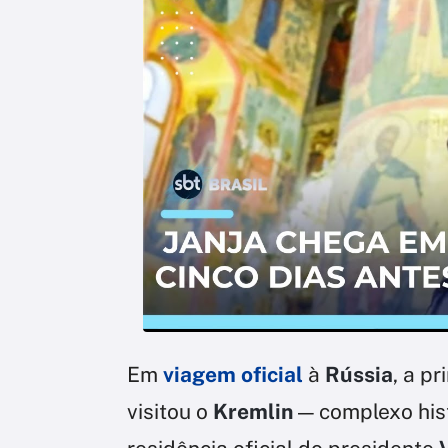
Em
viagem oficial
à
Rússia
, a p
visitou o
Kremlin
— complexo hist