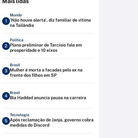
Mais lidas
Mundo
'Não houve alerta', diz familiar de vítima
1
na Tailândia
Política
Plano preliminar de Tarcísio fala em
2
prosperidade e 10 eixos
Brasil
Mulher é morta a facadas pelo ex na
3
frente dos filhos em SP
Brasil
4
Bia Haddad anuncia pausa na carreira
Tecnologia
Após reclamação de Janja, governo cobra
5
medidas do Discord