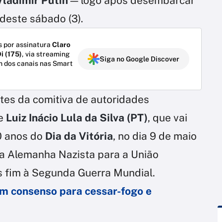
ladimir Putin
— logo após desembarcar
 deste sábado (3).
 por assinatura
Claro
i (175)
, via streaming
Siga no Google Discover
m dos canais nas Smart
ntes da comitiva de autoridades
te
Luiz Inácio Lula da Silva (PT)
, que vai
0 anos do
Dia da Vitória
, no dia 9 de maio
a Alemanha Nazista para a União
s fim à Segunda Guerra Mundial.
am consenso para cessar-fogo e