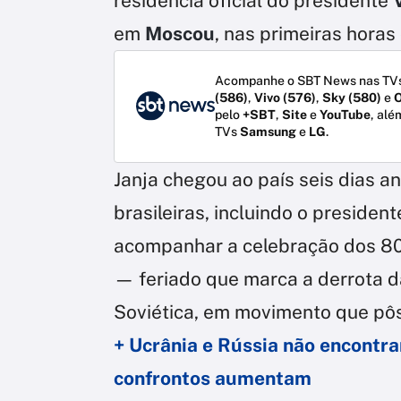
residência oficial do presidente
V
em
Moscou
, nas primeiras horas
Acompanhe o SBT News nas TVs
(586)
,
Vivo (576)
,
Sky (580)
e
O
pelo
+SBT
,
Site
e
YouTube
, alé
TVs
Samsung
e
LG
.
Janja chegou ao país seis dias a
brasileiras, incluindo o presiden
acompanhar a celebração dos 8
— feriado que marca a derrota d
Soviética, em movimento que pô
+ Ucrânia e Rússia não encontr
confrontos aumentam