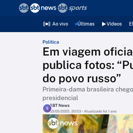
❮
voltar
Editorias
Ao vivo
Últimas
Vídeos
E
Política
Em viagem oficia
publica fotos: “
do povo russo”
Primeira-dama brasileira chego
presidencial
SBT News
S
03/05/2025, 20:53
• Atualizado há 1 ano