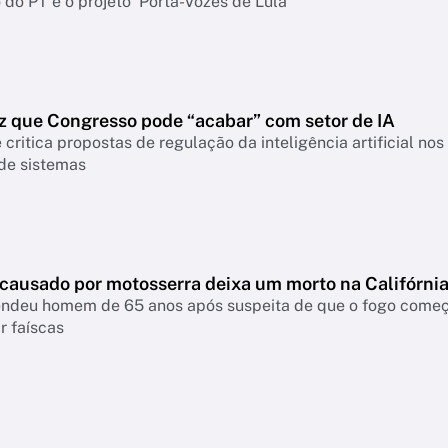
do PT e o projeto 'Porta-Vozes de Lula'
z que Congresso pode “acabar” com setor de IA
 critica propostas de regulação da inteligência artificial n
 de sistemas
 causado por motosserra deixa um morto na Califórni
rendeu homem de 65 anos após suspeita de que o fogo come
r faíscas