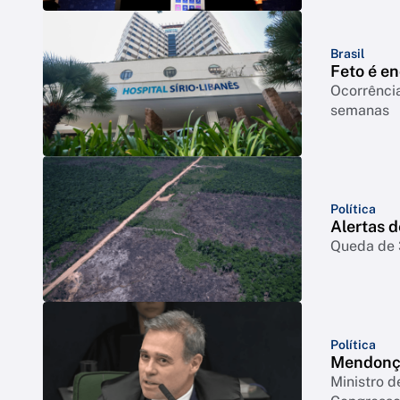
Brasil
Feto é e
Ocorrência
semanas
Política
Alertas 
Queda de 3
Política
Mendonça
Ministro d