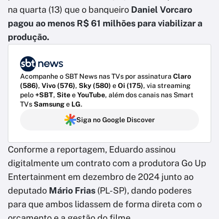
na quarta (13) que o banqueiro
Daniel Vorcaro
pagou ao menos R$ 61 milhões para viabilizar a
produção.
Acompanhe o SBT News nas TVs por assinatura
Claro
(586)
,
Vivo (576)
,
Sky (580)
e
Oi (175)
, via streaming
pelo
+SBT
,
Site
e
YouTube
, além dos canais nas Smart
TVs
Samsung
e
LG
.
Siga no Google Discover
Conforme a reportagem, Eduardo assinou
digitalmente um contrato com a produtora Go Up
Entertainment em dezembro de 2024 junto ao
deputado
Mário Frias
(PL-SP), dando poderes
para que ambos lidassem de forma direta com o
orçamento e a gestão do filme.