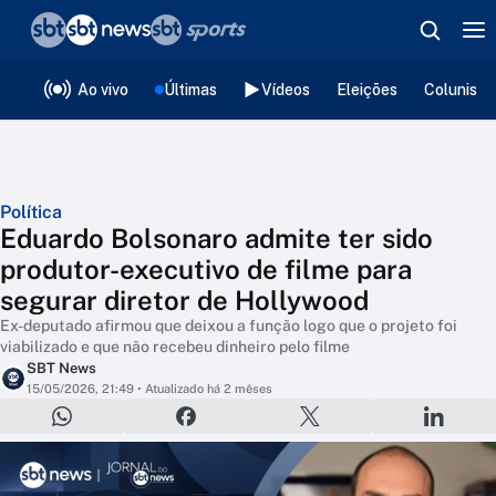
❮
voltar
Editorias
Ao vivo
Últimas
Vídeos
Eleições
Colunista
Política
Eduardo Bolsonaro admite ter sido
produtor-executivo de filme para
segurar diretor de Hollywood
Ex-deputado afirmou que deixou a função logo que o projeto foi
viabilizado e que não recebeu dinheiro pelo filme
SBT News
15/05/2026, 21:49
• Atualizado há 2 mêses