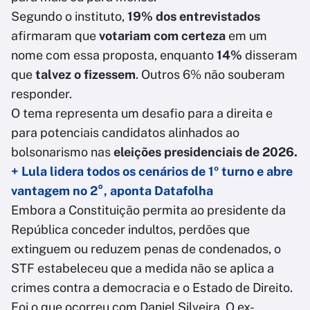
Segundo o instituto,
19% dos entrevistados
afirmaram que
votariam com certeza
em um
nome com essa proposta, enquanto
14%
disseram
que
talvez o fizessem
. Outros 6% não souberam
responder.
O tema representa um desafio para a direita e
para potenciais candidatos alinhados ao
bolsonarismo nas
eleições presidenciais de 2026.
+ Lula lidera todos os cenários de 1º turno e abre
vantagem no 2°, aponta Datafolha
Embora a Constituição permita ao presidente da
República conceder indultos, perdões que
extinguem ou reduzem penas de condenados, o
STF estabeleceu que a medida não se aplica a
crimes contra a democracia e o Estado de Direito.
Foi o que ocorreu com Daniel Silveira. O ex-