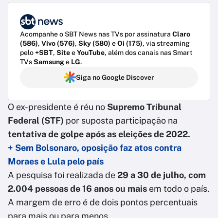
Acompanhe o SBT News nas TVs por assinatura
Claro
(586)
,
Vivo (576)
,
Sky (580)
e
Oi (175)
, via streaming
pelo
+SBT
,
Site
e
YouTube
, além dos canais nas Smart
TVs
Samsung
e
LG
.
Siga no Google Discover
O ex-presidente é réu no
Supremo Tribunal
Federal (STF)
por suposta participação na
tentativa de golpe após as eleições de 2022.
+ Sem Bolsonaro, oposição faz atos contra
Moraes e Lula pelo país
A pesquisa foi realizada de
29 a 30 de julho, com
2.004 pessoas de 16 anos ou mais
em todo o país.
A margem de erro é de dois pontos percentuais
para mais ou para menos.