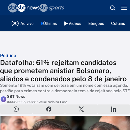
❮
voltar
Editorias
Ao vivo
Últimas
Vídeos
Eleições
Colunista
Política
Datafolha: 61% rejeitam candidatos
que prometem anistiar Bolsonaro,
aliados e condenados pelo 8 de janeiro
Somente 19% votariam com certeza em um nome com essa agenda;
perdão para crimes contra a democracia tem sido rejeitado pelo STF
SBT News
S
03/08/2025, 20:28
• Atualizado há 1 ano