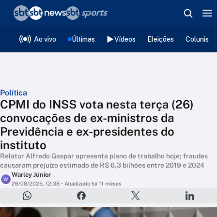
❮
voltar
Editorias
Ao vivo
Últimas
Vídeos
Eleições
Colunista
Política
CPMI do INSS vota nesta terça (26)
convocações de ex-ministros da
Previdência e ex-presidentes do
instituto
Relator Alfredo Gaspar apresenta plano de trabalho hoje; fraudes
causaram prejuízo estimado de R$ 6,3 bilhões entre 2019 e 2024
Warley Júnior
W
26/08/2025, 12:38
• Atualizado há 11 mêses