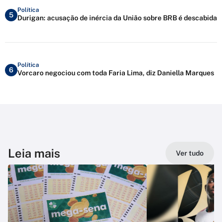
Política
5
Durigan: acusação de inércia da União sobre BRB é descabida
Política
6
Vorcaro negociou com toda Faria Lima, diz Daniella Marques
Leia mais
Ver tudo