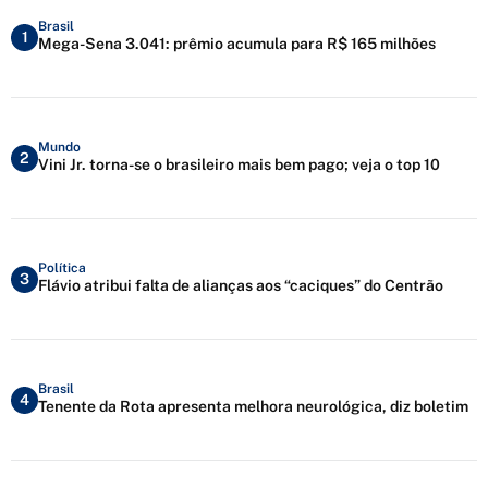
Brasil
1
Mega-Sena 3.041: prêmio acumula para R$ 165 milhões
Mundo
2
Vini Jr. torna-se o brasileiro mais bem pago; veja o top 10
Política
3
Flávio atribui falta de alianças aos “caciques” do Centrão
Brasil
4
Tenente da Rota apresenta melhora neurológica, diz boletim