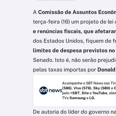
A
Comissão de Assuntos Econô
terça-feira (16) um projeto de l
e renúncias fiscais, que afetar
dos Estados Unidos, fiquem de f
limites de despesa previstos no
Senado. Isto é, não serão preju
pelas taxas importas por
Donald
Acompanhe o SBT News nas TVs
(586)
,
Vivo (576)
,
Sky (580)
e
O
pelo
+SBT
,
Site
e
YouTube
, alé
TVs
Samsung
e
LG
.
De autoria do líder do governo n