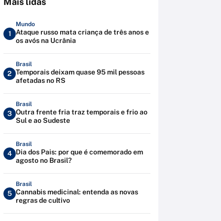
Mais lidas
Mundo
Ataque russo mata criança de três anos e
1
os avós na Ucrânia
Brasil
Temporais deixam quase 95 mil pessoas
2
afetadas no RS
Brasil
Outra frente fria traz temporais e frio ao
3
Sul e ao Sudeste
Brasil
Dia dos Pais: por que é comemorado em
4
agosto no Brasil?
Brasil
Cannabis medicinal: entenda as novas
5
regras de cultivo