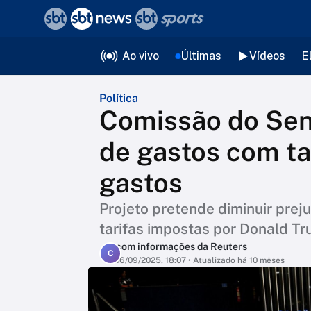
❮
voltar
Editorias
Ao vivo
Últimas
Vídeos
E
Política
Comissão do Sen
de gastos com ta
gastos
Projeto pretende diminuir prej
tarifas impostas por Donald T
com informações da Reuters
C
16/09/2025, 18:07
• Atualizado há 10 mêses