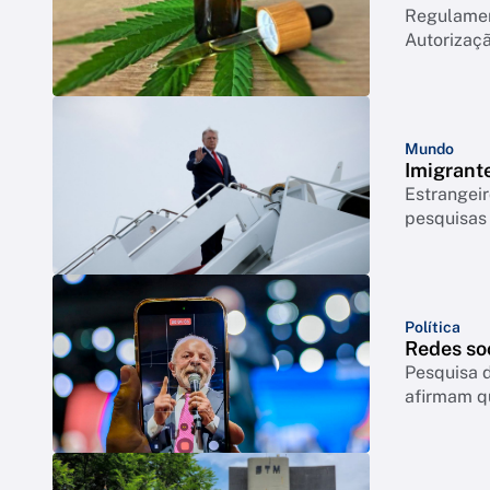
Regulament
Autorizaçã
Mundo
Imigrant
Estrangeir
pesquisas
Política
Redes so
Pesquisa d
afirmam q