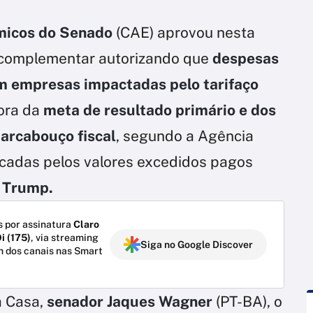
micos do Senado
(CAE) aprovou nesta
ei complementar autorizando que
despesas
am empresas impactadas pelo tarifaço
ora da
meta de resultado primário e dos
 arcabouço fiscal
, segundo a Agência
dicadas pelos valores excedidos pagos
 Trump.
 por assinatura
Claro
i (175)
, via streaming
Siga no Google Discover
m dos canais nas Smart
a Casa,
senador Jaques Wagner
(PT-BA), o