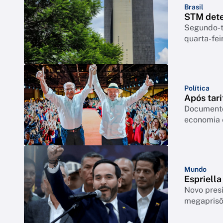
Brasil
STM dete
Segundo-te
quarta-feir
Política
Após tari
Documento
economia 
Mundo
Espriell
Novo pres
megapris