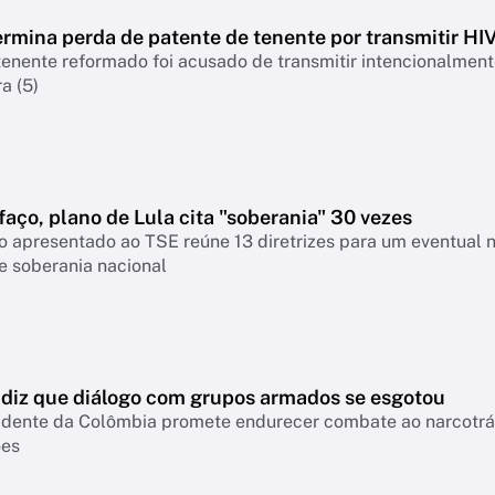
rmina perda de patente de tenente por transmitir HI
nente reformado foi acusado de transmitir intencionalmente
a (5)
faço, plano de Lula cita "soberania" 30 vezes
 apresentado ao TSE reúne 13 diretrizes para um eventual 
e soberania nacional
a diz que diálogo com grupos armados se esgotou
idente da Colômbia promete endurecer combate ao narcotráfi
ões