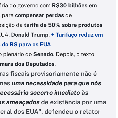
sória do governo com
R$30 bilhões em
s
para
compensar perdas
de
osição da
tarifa de 50% sobre produtos
EUA,
Donald Trump
.
+ Tarifaço reduz em
s do RS para os EUA
o plenário do
Senado
. Depois, o texto
mara dos Deputados
.
gras fiscais provisoriamente não é
 mas
uma necessidade para que nós
necessário socorro imediato às
os ameaçados
de existência por uma
teral dos EUA", defendeu o relator