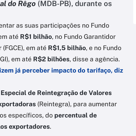
tal do Rêgo
(MDB-PB), durante os
entar as suas participações no Fundo
 em até
R$1 bilhão
, no Fundo Garantidor
r (FGCE), em até
R$1,5 bilhão
, e no Fundo
GI), em até
R$2 bilhões
, disse a agência.
izem já perceber impacto do tarifaço, diz
Especial de Reintegração de Valores
Exportadoras
(Reintegra), para aumentar
os específicos, do
percentual de
los exportadores
.