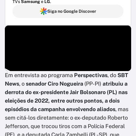
TVs
Samsung
e
LG
.
Siga no Google Discover
Em entrevista ao programa
Perspectivas
, do
SBT
News
, o
senador Ciro Nogueira
(PP-PI)
atribuiu a
derrota do ex-presidente Jair Bolsonaro (PL) nas
eleições de 2022, entre outros pontos, a dois
episódios da campanha envolvendo aliados
, mas
sem citá-los diretamente: o ex-deputado Roberto
Jefferson, que trocou tiros com a Polícia Federal
(PF), e a deputada Carla Zambelli (PL-SP), que