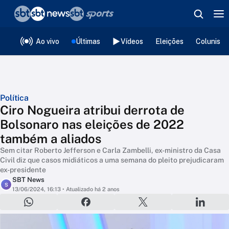
❮
voltar
Editorias
Ao vivo
Últimas
Vídeos
Eleições
Colunista
Política
Ciro Nogueira atribui derrota de
Bolsonaro nas eleições de 2022
também a aliados
Sem citar Roberto Jefferson e Carla Zambelli, ex-ministro da Casa
Civil diz que casos midiáticos a uma semana do pleito prejudicaram
ex-presidente
SBT News
S
13/06/2024, 16:13
• Atualizado há 2 anos