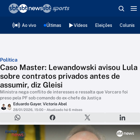
❮
voltar
Editorias
Ao vivo
Últimas
Vídeos
Eleições
Colunista
Política
Caso Master: Lewandowski avisou Lula
sobre contratos privados antes de
assumir, diz Gleisi
Ministra nega conflito de interesses e ressalta que Vorcaro foi
preso pela PF sob comando do ex-chefe da Justiça
Eduardo Gayer
,
Victoria Abel
28/01/2026, 15:00
• Atualizado há 6 mêses