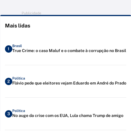
Publicidade
Mais lidas
Brasil
1
True Crime: o caso Maluf e o combate à corrupção no Brasil
Política
2
Flávio pede que eleitores vejam Eduardo em André do Prado
Política
3
No auge da crise com os EUA, Lula chama Trump de amigo