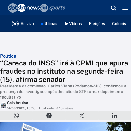
❮
voltar
Editorias
Ao vivo
Últimas
Vídeos
Eleições
Colunista
Política
“Careca do INSS” irá à CPMI que apura
fraudes no instituto na segunda-feira
(15), afirma senador
Presidente da comissão, Carlos Viana (Podemos-MG), confirmou a
presença do investigado após decisão do STF tornar depoimento
facultativo
Caio Aquino
14/09/2025, 15:28
• Atualizado há 10 mêses