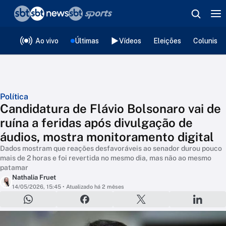
❮
voltar
Editorias
Ao vivo
Últimas
Vídeos
Eleições
Colunista
Política
Candidatura de Flávio Bolsonaro vai de
ruína a feridas após divulgação de
áudios, mostra monitoramento digital
Dados mostram que reações desfavoráveis ao senador durou pouco
mais de 2 horas e foi revertida no mesmo dia, mas não ao mesmo
patamar
Nathalia Fruet
14/05/2026, 15:45
• Atualizado há 2 mêses