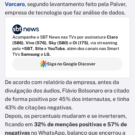
Vorcaro
, segundo levantamento feito pela Palver,
empresa de tecnologia que faz análise de dados.
Acompanhe o SBT News nas TVs por assinatura
Claro
(586)
,
Vivo (576)
,
Sky (580)
e
Oi (175)
, via streaming
pelo
+SBT
,
Site
e
YouTube
, além dos canais nas Smart
TVs
Samsung
e
LG
.
Siga no Google Discover
De acordo com relatório da empresa, antes da
divulgação dos áudios, Flávio Bolsonaro era citado
de forma positiva por 45% dos internautas, e tinha
43% de citações negativas.
Depois, os percentuais mudaram e se inverteram,
ficando em
32% de menções positivas e 57% de
negativas
no WhatsApp, balanço que encerrou a