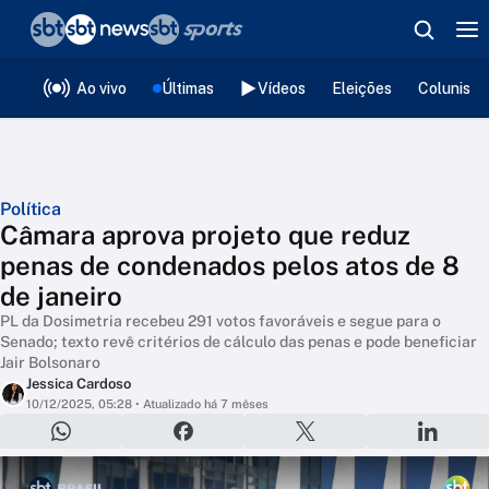
❮
voltar
Editorias
Ao vivo
Últimas
Vídeos
Eleições
Colunista
Política
Câmara aprova projeto que reduz
penas de condenados pelos atos de 8
de janeiro
PL da Dosimetria recebeu 291 votos favoráveis e segue para o
Senado; texto revê critérios de cálculo das penas e pode beneficiar
Jair Bolsonaro
Jessica Cardoso
10/12/2025, 05:28
• Atualizado há 7 mêses