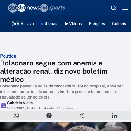
❮
voltar
Editorias
Ao vivo
Últimas
Vídeos
Eleições
Colunista
Política
Bolsonaro segue com anemia e
alteração renal, diz novo boletim
médico
Bolsonaro passou a noite de terça-feira (16) no hospital, após ser
internado por crise de soluço, vômito e pressão baixa; ele será
reavaliado ao longo do dia
Gabriela Vieira
G
17/09/2025, 12:47
• Atualizado há 10 mêses