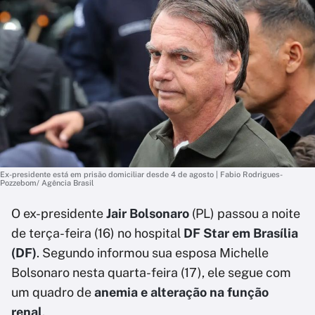
Ex-presidente está em prisão domiciliar desde 4 de agosto | Fabio Rodrigues-
Pozzebom/ Agência Brasil
O ex-presidente
Jair Bolsonaro
(PL) passou a noite
de terça-feira (16) no hospital
DF Star em Brasília
(DF)
. Segundo informou sua esposa Michelle
Bolsonaro nesta quarta-feira (17), ele segue com
um quadro de
anemia e alteração na função
renal
.