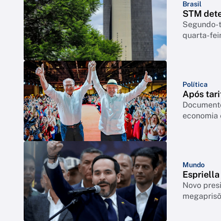
Brasil
STM dete
Segundo-te
quarta-feir
Política
Após tari
Documento
economia 
Mundo
Espriell
Novo pres
megapris