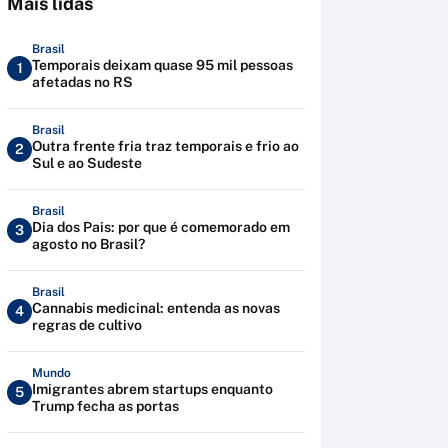
Mais lidas
Brasil
Temporais deixam quase 95 mil pessoas
1
afetadas no RS
Brasil
Outra frente fria traz temporais e frio ao
2
Sul e ao Sudeste
Brasil
Dia dos Pais: por que é comemorado em
3
agosto no Brasil?
Brasil
Cannabis medicinal: entenda as novas
4
regras de cultivo
Mundo
Imigrantes abrem startups enquanto
5
Trump fecha as portas