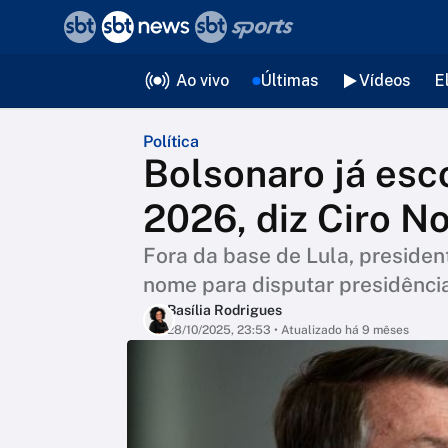
❮
voltar
Editorias
Ao vivo
Últimas
Vídeos
E
Política
Bolsonaro já esc
2026, diz Ciro N
Fora da base de Lula, presiden
nome para disputar presidênci
Basília Rodrigues
28/10/2025, 23:53
• Atualizado há 9 mêses