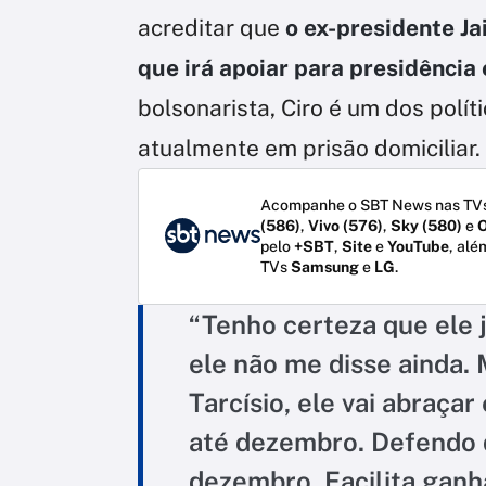
acreditar que
o ex-presidente Ja
que irá apoiar para presidência
bolsonarista, Ciro é um dos polít
atualmente em prisão domiciliar.
Acompanhe o SBT News nas TVs
(586)
,
Vivo (576)
,
Sky (580)
e
O
pelo
+SBT
,
Site
e
YouTube
, alé
TVs
Samsung
e
LG
.
“Tenho certeza que ele j
ele não me disse ainda.
Tarcísio, ele vai abraça
até dezembro. Defendo 
dezembro. Facilita ganha