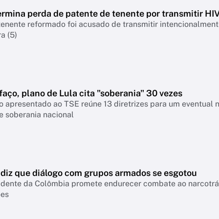
rmina perda de patente de tenente por transmitir HI
nente reformado foi acusado de transmitir intencionalmente
a (5)
faço, plano de Lula cita "soberania" 30 vezes
 apresentado ao TSE reúne 13 diretrizes para um eventual 
e soberania nacional
a diz que diálogo com grupos armados se esgotou
idente da Colômbia promete endurecer combate ao narcotráfi
ões