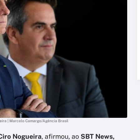
ueira | Marcelo Camargo/Agência Brasil
iro Nogueira
, afirmou, ao
SBT News,