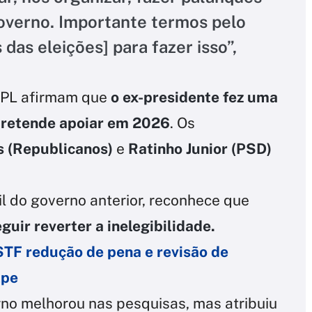
governo. Importante termos pelo
as eleições] para fazer isso”,
o PL afirmam que
o ex-presidente fez uma
pretende apoiar em 2026
. Os
as (Republicanos)
e
Ratinho Junior (PSD)
vil do governo anterior, reconhece que
guir reverter a inelegibilidade.
STF redução de pena e revisão de
lpe
no melhorou nas pesquisas, mas atribuiu