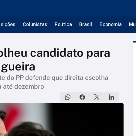
leições
Colunistas
Política
Brasil
Economia
Mu
olheu candidato para
ogueira
te do PP defende que direita escolha
a até dezembro