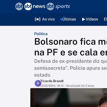
❮
voltar
Editorias
Ao vivo
Últimas
Vídeos
E
Política
Bolsonaro fica 
na PF e se cala
Defesa de ex-presidente diz qu
semissecreta". Polícia apura s
estado
Ricardo Brandt
R
22/02/2024, 18:12
• Atualizado há 2 anos