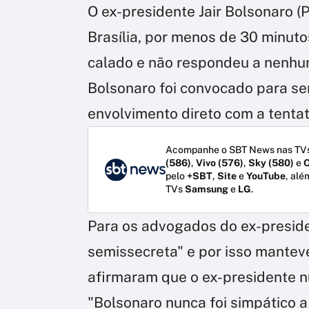
O ex-presidente Jair Bolsonaro (
Brasília, por menos de 30 minuto
calado e não respondeu a nenhu
Bolsonaro foi convocado para ser
envolvimento direto com a tentat
Acompanhe o SBT News nas TVs
(586)
,
Vivo (576)
,
Sky (580)
e
O
pelo
+SBT
,
Site
e
YouTube
, alé
TVs
Samsung
e
LG
.
Para os advogados do ex-preside
semissecreta" e por isso manteve 
afirmaram que o ex-presidente n
"Bolsonaro nunca foi simpático a