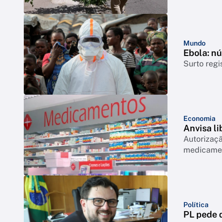
Mundo
Ebola: n
Surto regi
Economia
Anvisa l
Autorizaçã
medicamen
Política
PL pede q