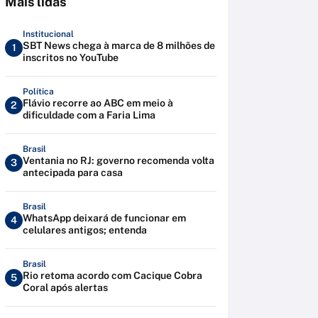
Mais lidas
Institucional
SBT News chega à marca de 8 milhões de
1
inscritos no YouTube
Política
Flávio recorre ao ABC em meio à
2
dificuldade com a Faria Lima
Brasil
Ventania no RJ: governo recomenda volta
3
antecipada para casa
Brasil
WhatsApp deixará de funcionar em
4
celulares antigos; entenda
Brasil
Rio retoma acordo com Cacique Cobra
5
Coral após alertas