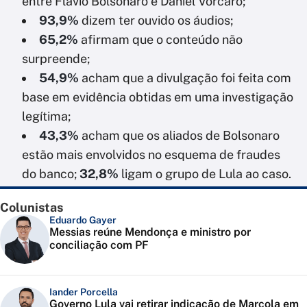
entre Flávio Bolsonaro e Daniel Vorcaro;
93,9%
dizem ter ouvido os áudios;
65,2%
afirmam que o conteúdo não
surpreende;
54,9%
acham que a divulgação foi feita com
base em evidência obtidas em uma investigação
legítima;
43,3%
acham que os aliados de Bolsonaro
estão mais envolvidos no esquema de fraudes
do banco;
32,8%
ligam o grupo de Lula ao caso.
Colunistas
Eduardo Gayer
Messias reúne Mendonça e ministro por
conciliação com PF
Iander Porcella
Governo Lula vai retirar indicação de Marcola em