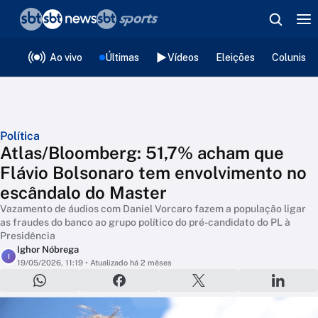
❮
voltar
Editorias
Ao vivo
Últimas
Vídeos
Eleições
Colunista
Política
Atlas/Bloomberg: 51,7% acham que
Flávio Bolsonaro tem envolvimento no
escândalo do Master
Vazamento de áudios com Daniel Vorcaro fazem a população ligar
as fraudes do banco ao grupo político do pré-candidato do PL à
Presidência
Ighor Nóbrega
I
19/05/2026, 11:19
• Atualizado há 2 mêses