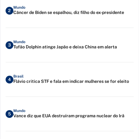
Mundo
2
Câncer de Biden se espalhou, diz filho do ex-presidente
Mundo
3
Tufão Dolphin atinge Japão e deixa China em alerta
Brasil
4
Flávio critica STF e fala em indicar mulheres se for eleito
Mundo
5
Vance diz que EUA destruíram programa nuclear do Irã