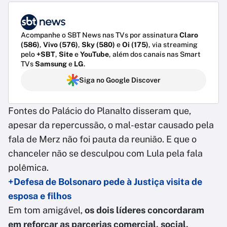
Acompanhe o SBT News nas TVs por assinatura
Claro
(586)
,
Vivo (576)
,
Sky (580)
e
Oi (175)
, via streaming
pelo
+SBT
,
Site
e
YouTube
, além dos canais nas Smart
TVs
Samsung
e
LG
.
Siga no Google Discover
Fontes do Palácio do Planalto disseram que,
apesar da repercussão, o mal-estar causado pela
fala de Merz não foi pauta da reunião. E que o
chanceler não se desculpou com Lula pela fala
polêmica.
+Defesa de Bolsonaro pede à Justiça visita de
esposa e filhos
Em tom amigável,
os dois líderes concordaram
em reforçar as parcerias comercial, social,