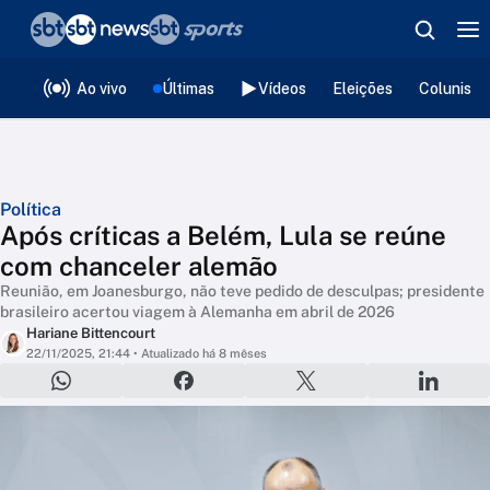
❮
voltar
Editorias
Ao vivo
Últimas
Vídeos
Eleições
Colunista
Política
Após críticas a Belém, Lula se reúne
com chanceler alemão
Reunião, em Joanesburgo, não teve pedido de desculpas; presidente
brasileiro acertou viagem à Alemanha em abril de 2026
Hariane Bittencourt
22/11/2025, 21:44
• Atualizado há 8 mêses