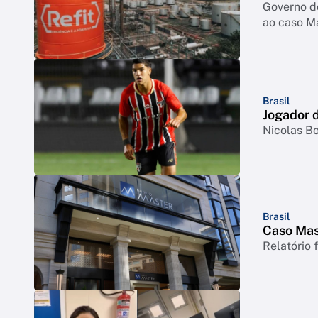
Governo d
ao caso M
Brasil
Jogador d
Nicolas Bo
Brasil
Caso Mast
Relatório 