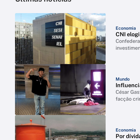
Economia
CNI elogi
Confederação co
investimen
Mundo
Influenci
César Gas
facção cr
Economia
Por dívid