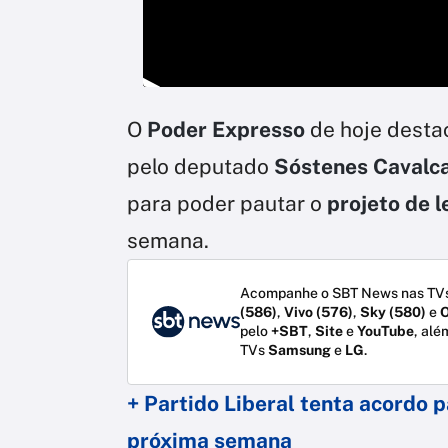
O
Poder Expresso
de hoje desta
pelo deputado
Sóstenes Cavalca
para poder pautar o
projeto de l
semana.
Acompanhe o SBT News nas TVs
(586)
,
Vivo (576)
,
Sky (580)
e
O
pelo
+SBT
,
Site
e
YouTube
, alé
TVs
Samsung
e
LG
.
+ Partido Liberal tenta acordo 
próxima semana