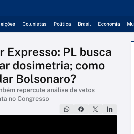
leições
Colunistas
Política
Brasil
Economia
Mu
r Expresso: PL busca
ar dosimetria; como
dar Bolsonaro?
mbém repercute análise de vetos
nta no Congresso