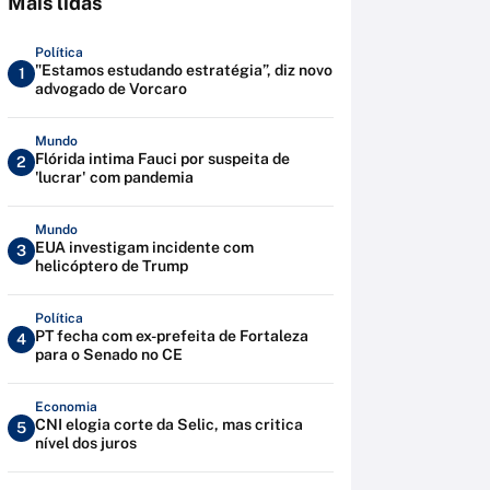
Mais lidas
Política
"Estamos estudando estratégia”, diz novo
1
advogado de Vorcaro
Mundo
Flórida intima Fauci por suspeita de
2
'lucrar' com pandemia
Mundo
EUA investigam incidente com
3
helicóptero de Trump
Política
PT fecha com ex-prefeita de Fortaleza
4
para o Senado no CE
Economia
CNI elogia corte da Selic, mas critica
5
nível dos juros