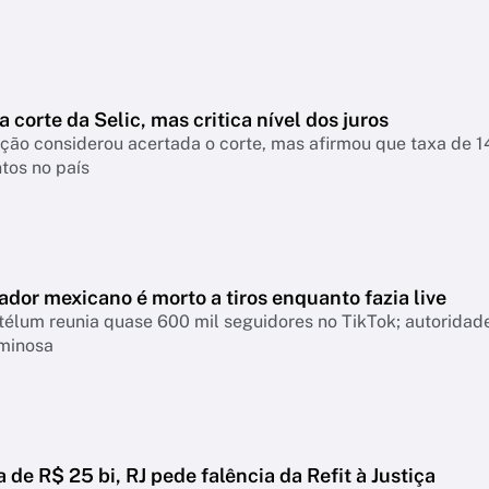
a corte da Selic, mas critica nível dos juros
nsiderou acertada o corte, mas afirmou que taxa de 14% continua pressionando empresas, famíl
tos no país
ador mexicano é morto a tiros enquanto fazia live
télum reunia quase 600 mil seguidores no TikTok; autoridad
iminosa
a de R$ 25 bi, RJ pede falência da Refit à Justiça