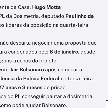
ente da Casa,
Hugo Motta
o PL da Dosimetria, deputado
Paulinho da
os líderes da oposição na quarta-feira
o não descarta negociar uma proposta que
para condenados pelo
8 de janeiro
, desde
guns trechos do projeto.
ente
Jair Bolsonaro
após começar a
ência da Polícia Federal
na terça-feira
27 anos e 3 meses
de prisão.
ce do PL conseguir pautar a dosimetria
como pode ajudar Bolsonaro.