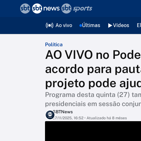
❮
voltar
Editorias
Ao vivo
Últimas
Vídeos
E
Política
AO VIVO no Pode
acordo para paut
projeto pode aju
Programa desta quinta (27) ta
presidenciais em sessão conju
SBTNews
27/11/2025, 16:52
• Atualizado há 8 mêses