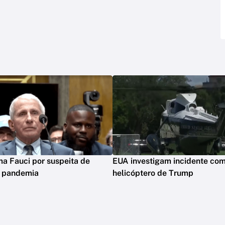
ima Fauci por suspeita de
EUA investigam incidente co
m pandemia
helicóptero de Trump