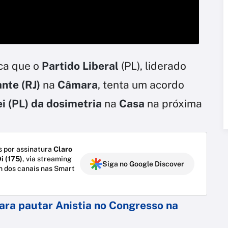
ca que o
Partido Liberal
(PL), liderado
nte (RJ)
na
Câmara
, tenta um acordo
ei (PL) da
dosimetria
na
Casa
na próxima
 por assinatura
Claro
i (175)
, via streaming
Siga no Google Discover
m dos canais nas Smart
para pautar Anistia no Congresso na