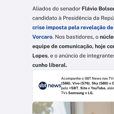
Aliados do senador
Flávio Bols
candidato à Presidência da Repúb
crise imposta pela revelação de
Vorcaro
. Nos bastidores, o
núcle
equipe de comunicação, hoje c
Lopes
, e o anúncio de integrant
cunho liberal.
Acompanhe o SBT News nas TVs
(586)
,
Vivo (576)
,
Sky (580)
e
O
pelo
+SBT
,
Site
e
YouTube
, alé
TVs
Samsung
e
LG
.