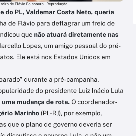
teiro de Flávio Bolsonaro | Reprodução
te do PL, Valdemar Costa Neto, queria
a de Flávio para deflagrar um freio de
indicou que
não atuará diretamente nas
Marcello Lopes, um amigo pessoal do pré-
tatos. Ele está nos Estados Unidos em
ar parado” durante a pré-campanha,
pularidade do presidente Luiz Inácio Lula
s uma mudança de rota.
O coordenador-
ério Marinho
(PL-RJ), por exemplo,
s que o plano de governo deveria ser
s discutisse o governo Lula, e não um