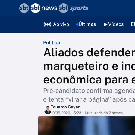
❮
voltar
Editorias
Ao vivo
Últimas
Vídeos
E
Política
Aliados defendem
marqueteiro e in
econômica para e
Pré-candidato confirma agenda
e tenta “virar a página” após c
Eduardo Gayer
20/05/2026, 15:23
• Atualizado há 2 mêses