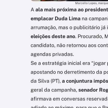
Marcello Lopes, marque
A
ala mais próxima ao presiden
emplacar Duda Lima
na campanh
arrumação, mas o publicitário já 
eleições deste ano
. Procurado, 
candidato, não retornou aos con
agendas privadas.
Se a estratégia inicial era “jog
apostando no derretimento da po
da Silva (PT),
a conjuntura impô
geral da campanha,
senador Rog
afirmava em conversas reservada
adiado ao máximo, para que o Paí