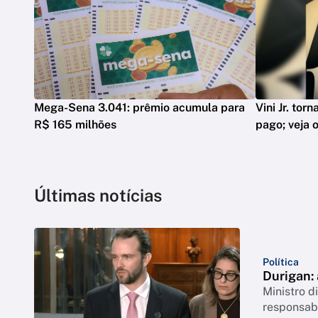
Mega-Sena 3.041: prêmio acumula para
Vini Jr. tor
R$ 165 milhões
pago; veja o
Últimas notícias
Política
Durigan:
Ministro 
responsabi