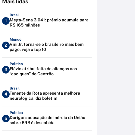
Mais lidas
Brasil
Mega-Sena 3.041: prêmio acumula para
1
R$ 165 milhões
Mundo
Vini Jr. torna-se o brasileiro mais bem
2
pago; veja o top 10
Política
Flávio atribui falta de alianças aos
3
“caciques” do Centrão
Brasil
Tenente da Rota apresenta melhora
4
neurológica, diz boletim
Política
Durigan: acusação de inércia da União
5
sobre BRB é descabida