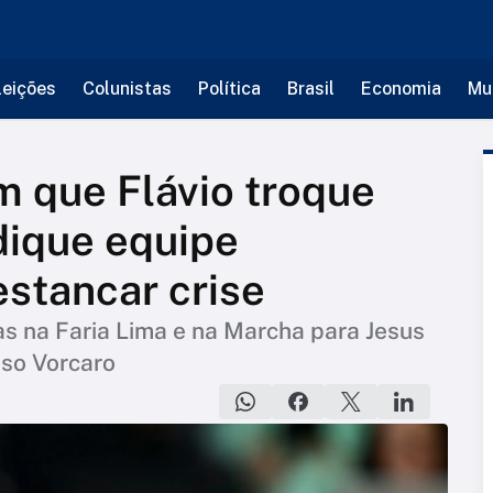
leições
Colunistas
Política
Brasil
Economia
Mu
 que Flávio troque
dique equipe
stancar crise
s na Faria Lima e na Marcha para Jesus
aso Vorcaro