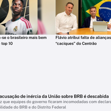
na-se o brasileiro mais bem
Flávio atribui falta de aliança
 top 10
“caciques” do Centrão
 acusação de inércia da União sobre BRB é descabida
diz que equipes do governo ficaram incomodadas com declar
lidade do BRB e do Distrito Federal