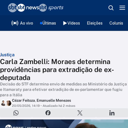
❮
voltar
Editorias
Ao vivo
Últimas
Vídeos
Eleições
Colunista
Justiça
Carla Zambelli: Moraes determina
providências para extradição de ex-
deputada
Decisão do STF determina envio de medidas ao Ministério da Justiça
e Itamaraty para efetivar extradição de ex-parlamentar que fugiu
para a Itália
Cézar Feitoza
,
Emanuelle Menezes
20/05/2026, 14:19
• Atualizado há 2 mêses