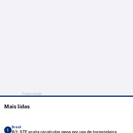
Publicidade
Mais lidas
Brasil
1
8/1: STF acata recalcular pena por uso de tornozeleira