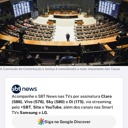
A Comissão de Constituição e Justiça é considerada a mais importante das Casas
Acompanhe o SBT News nas TVs por assinatura
Claro
(586)
,
Vivo (576)
,
Sky (580)
e
Oi (175)
, via streaming
pelo
+SBT
,
Site
e
YouTube
, além dos canais nas Smart
TVs
Samsung
e
LG
.
Siga no Google Discover