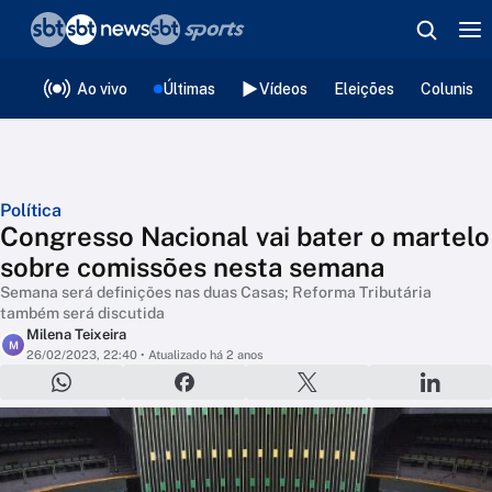
❮
voltar
Editorias
Ao vivo
Últimas
Vídeos
Eleições
Colunista
Política
Congresso Nacional vai bater o martelo
sobre comissões nesta semana
Semana será definições nas duas Casas; Reforma Tributária
também será discutida
Milena Teixeira
M
26/02/2023, 22:40
• Atualizado há 2 anos