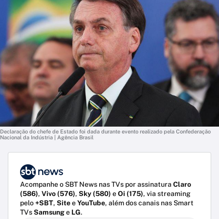
Declaração do chefe de Estado foi dada durante evento realizado pela Confederação
Nacional da Indústria | Agência Brasil
Acompanhe o SBT News nas TVs por assinatura
Claro
(586)
,
Vivo (576)
,
Sky (580)
e
Oi (175)
, via streaming
pelo
+SBT
,
Site
e
YouTube
, além dos canais nas Smart
TVs
Samsung
e
LG
.