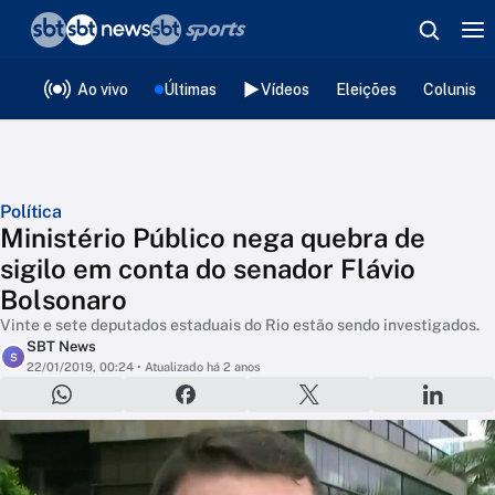
❮
voltar
Editorias
Ao vivo
Últimas
Vídeos
Eleições
Colunista
Política
Ministério Público nega quebra de
sigilo em conta do senador Flávio
Bolsonaro
Vinte e sete deputados estaduais do Rio estão sendo investigados.
SBT News
S
22/01/2019, 00:24
• Atualizado há 2 anos