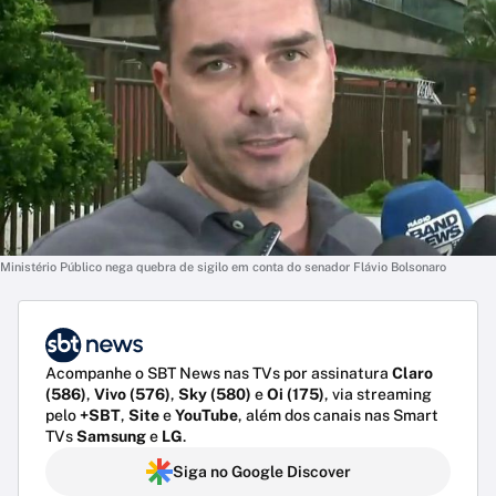
Ministério Público nega quebra de sigilo em conta do senador Flávio Bolsonaro
Acompanhe o SBT News nas TVs por assinatura
Claro
(586)
,
Vivo (576)
,
Sky (580)
e
Oi (175)
, via streaming
pelo
+SBT
,
Site
e
YouTube
, além dos canais nas Smart
TVs
Samsung
e
LG
.
Siga no Google Discover