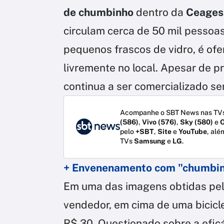
de chumbinho
dentro da
Ceagesp
circulam cerca de 50 mil pessoas
pequenos frascos de vidro, é of
livremente no local. Apesar de p
continua a ser comercializado se
Acompanhe o SBT News nas TVs
(586)
,
Vivo (576)
,
Sky (580)
e
O
pelo
+SBT
,
Site
e
YouTube
, alé
TVs
Samsung
e
LG
.
+ Envenenamento com "chumbinho
Em uma das imagens obtidas pe
vendedor, em cima de uma bicicle
R$ 30. Questionado sobre a eficác