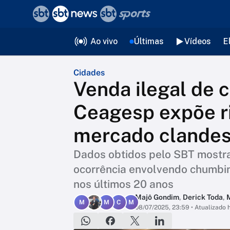
❮
voltar
Editorias
Ao vivo
Últimas
Vídeos
E
Cidades
Venda ilegal de 
Ceagesp expõe ri
mercado clandes
Dados obtidos pelo SBT mostra
ocorrência envolvendo chumbin
nos últimos 20 anos
Majô Gondim
,
Derick Toda
,
M
M
C
M
08/07/2025, 23:59
• Atualizado 