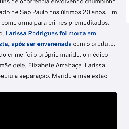
tins de ocorrência envolvendo chumbinho
ado de São Paulo nos últimos 20 anos. Em
o como arma para crimes premeditados.
o,
Larissa Rodrigues foi morta em
ista, após ser envenenada
com o produto.
do crime foi o próprio marido, o médico
mãe dele, Elizabete Arrabaça. Larissa
pediu a separação. Marido e mãe estão