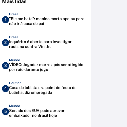
Mais lidas
Brasil
"Ele me bate": menino morto apelou para
1
não ir à casa do pai
Brasil
Inquérito é aberto para investigar
2
racismo contra Vini Jr.
Mundo
VÍDEO: Jogador morre após ser atingido
3
por raio durante jogo
Política
Casa de lobista era point de festa de
4
Lulinha, diz empregada
Mundo
Senado dos EUA pode aprovar
5
embaixador no Brasil hoje