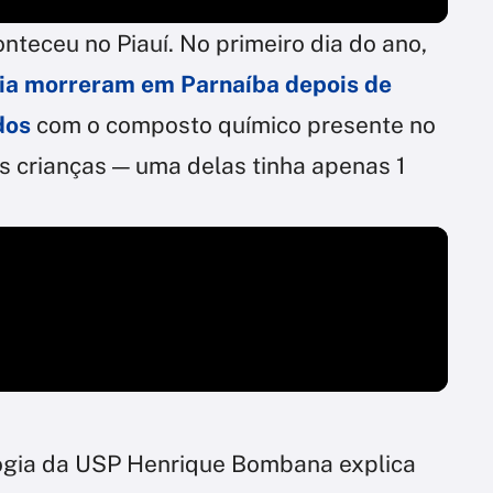
nteceu no Piauí. No primeiro dia do ano,
ia morreram em Parnaíba depois de
dos
com o composto químico presente no
s crianças — uma delas tinha apenas 1
logia da USP Henrique Bombana explica