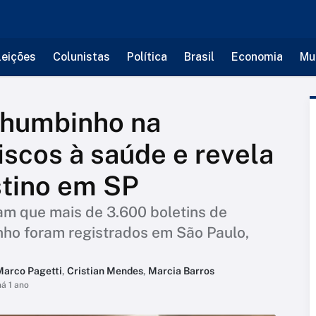
leições
Colunistas
Política
Brasil
Economia
Mu
chumbinho na
scos à saúde e revela
tino em SP
m que mais de 3.600 boletins de
ho foram registrados em São Paulo,
Marco Pagetti
,
Cristian Mendes
,
Marcia Barros
há 1 ano