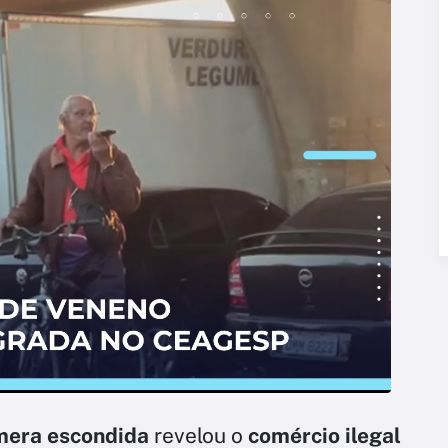
mera escondida
revelou o
comércio ilegal