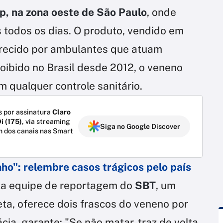
, na zona oeste de São Paulo
, onde
 todos os dias. O produto, vendido em
erecido por ambulantes que atuam
roibido no Brasil desde 2012, o veneno
m qualquer controle sanitário.
 por assinatura
Claro
i (175)
, via streaming
Siga no Google Discover
m dos canais nas Smart
": relembre casos trágicos pelo país
la equipe de reportagem do
SBT
, um
ta, oferece dois frascos do veneno por
ia, garante: "Se não matar, traz de volta