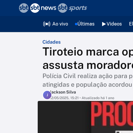
❮
voltar
Editorias
Ao vivo
Últimas
Vídeos
E
Cidades
Tiroteio marca op
assusta moradore
Polícia Civil realiza ação para 
atingidas e população acordou 
Jackson Silva
J
12/05/2025, 15:21
• Atualizado há 1 ano