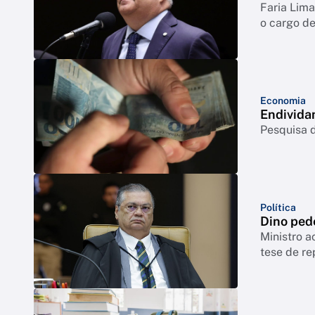
Faria Lim
o cargo de
Economia
Endivida
Pesquisa d
Política
Dino ped
Ministro a
tese de re