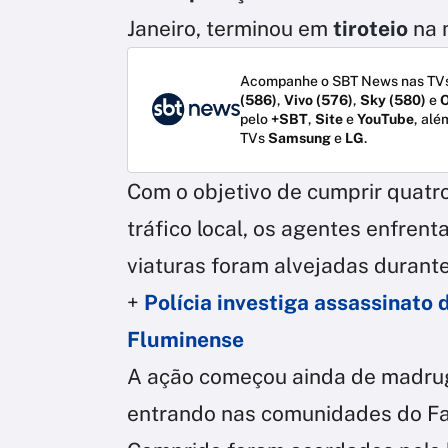
Janeiro, terminou em
tiroteio
na 
Acompanhe o SBT News nas TVs
(586)
,
Vivo (576)
,
Sky (580)
e
O
pelo
+SBT
,
Site
e
YouTube
, alé
TVs
Samsung
e
LG
.
Com o objetivo de cumprir quatr
tráfico local, os agentes enfrent
viaturas foram alvejadas durante
+
Polícia investiga assassinato 
Fluminense
A ação começou ainda de madruga
entrando nas comunidades do Fal