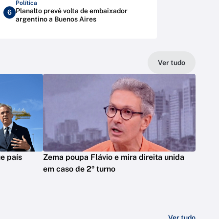
Política
Planalto prevê volta de embaixador
6
argentino a Buenos Aires
Ver tudo
e país
Zema poupa Flávio e mira direita unida
em caso de 2º turno
Ver tudo