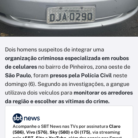
Dois homens suspeitos de integrar uma
organização criminosa especializada em roubos
de celulares
no bairro de Pinheiros, zona oeste de
São Paulo
, foram
presos pela
Polícia Civil
neste
domingo (6). Segundo as investigações, a gangue
utilizava dois veículos para
monitorar os arredores
da região e escolher as vítimas do crime.
Acompanhe o SBT News nas TVs por assinatura
Claro
(586)
,
Vivo (576)
,
Sky (580)
e
Oi (175)
, via streaming
pelo
+SBT
,
Site
e
YouTube
, além dos canais nas Smart