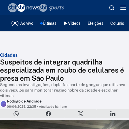
❮
voltar
Editorias
Ao vivo
Últimas
Vídeos
Eleições
Colunista
Cidades
Suspeitos de integrar quadrilha
especializada em roubo de celulares é
presa em São Paulo
Segundo as investigações, dupla faz parte de gangue que utilizava
dois veículos para monitorar região nobre da cidade e escolher
vítimas
Rodrigo de Andrade
R
06/04/2025, 22:35
• Atualizado há 1 ano