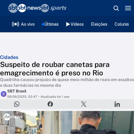
❮
voltar
Editorias
Ao vivo
Últimas
Vídeos
Eleições
Colunista
Cidades
Suspeito de roubar canetas para
emagrecimento é preso no Rio
Quadrilha causou prejuízo de quase meio milhão de reais em assaltos
a duas farmácias no mesmo dia
SBT Brasil
S
06/06/2025, 02:47
• Atualizado há 1 ano