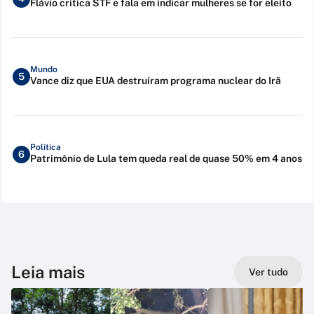
Flávio critica STF e fala em indicar mulheres se for eleito
Mundo
5
Vance diz que EUA destruíram programa nuclear do Irã
Política
6
Patrimônio de Lula tem queda real de quase 50% em 4 anos
Leia mais
Ver tudo