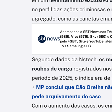
em um l
evantamento exclusivo 
no perfil das ações criminosas e 
agregado, como as canetas ema
Acompanhe o SBT News nas TVs
(586)
,
Vivo (576)
,
Sky (580)
e
O
pelo
+SBT
,
Site
e
YouTube
, alé
TVs
Samsung
e
LG
.
Segundo dados da Nstech, os
me
roubos de carga
registrados nos
período de 2025, o índice era de
+
MP conclui que Cão Orelha nã
pede arquivamento do caso
Com o aumento dos casos, os cr