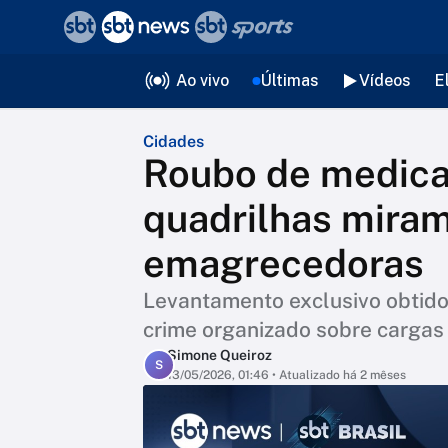
❮
voltar
Editorias
Ao vivo
Últimas
Vídeos
E
Cidades
Roubo de medica
quadrilhas mira
emagrecedoras
Levantamento exclusivo obtido
crime organizado sobre cargas
Simone Queiroz
S
13/05/2026, 01:46
• Atualizado há 2 mêses