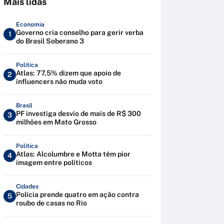
Mais lidas
Economia
Governo cria conselho para gerir verba
1
do Brasil Soberano 3
Política
Atlas: 77,5% dizem que apoio de
2
influencers não muda voto
Brasil
PF investiga desvio de mais de R$ 300
3
milhões em Mato Grosso
Política
Atlas: Alcolumbre e Motta têm pior
4
imagem entre políticos
Cidades
Polícia prende quatro em ação contra
5
roubo de casas no Rio